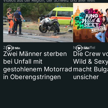
Videos aus der Region, der Schweiz und aller Welt
Zürich
Neue Staffel
2 Min
1 Min
Zwei Männer sterben
Die Crew v
bei Unfall mit
Wild & Sexy
gestohlenem Motorrad
macht Bulg
in Oberengstringen
unsicher