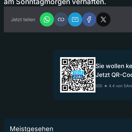
am Sonntagmorgen verhaften.
Jetzt teilen
Sie wollen k
Jetzt QR-Co
iOS: ★ 4.4 von 5
And
Meistgesehen