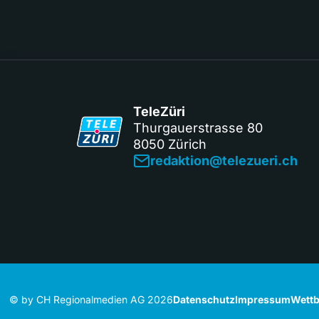
TeleZüri
Thurgauerstrasse 80
8050 Zürich
redaktion@telezueri.ch
© by CH Regionalmedien AG 2026
Datenschutz
Impressum
Wettb