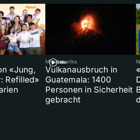
Mittelamerika
N
1 Min
on «Jung,
Vulkanausbruch in
«
: Refilled»
Guatemala: 1400
arien
Personen in Sicherheit
gebracht