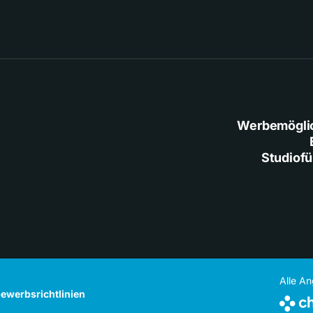
Werbemögli
Studiof
Alle A
ewerbsrichtlinien