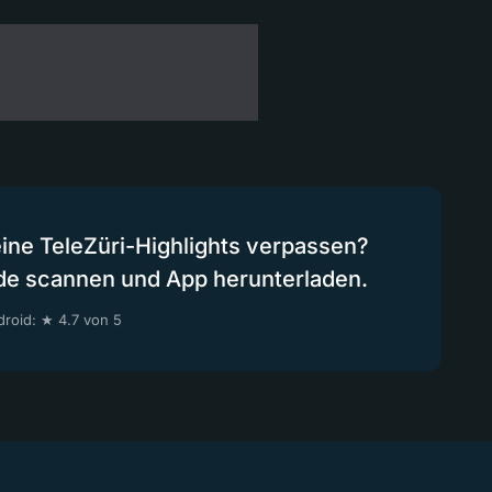
eine TeleZüri-Highlights verpassen?
de scannen und App herunterladen.
roid: ★ 4.7 von 5