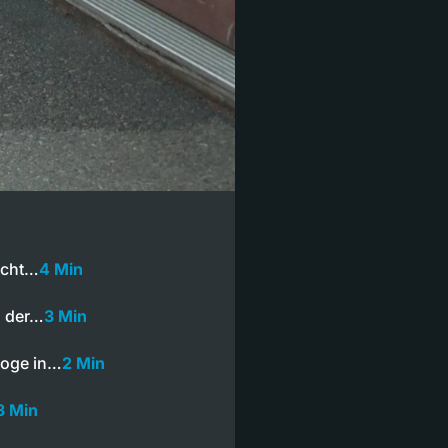
nacht…
4 Min
h der…
3 Min
goge in…
2 Min
3 Min