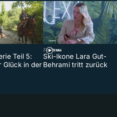
ZüriNews
3 Min
ie Teil 5:
Ski-Ikone Lara Gut-
 Glück in der
Behrami tritt zurück