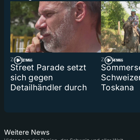
ZüriNews
ZüriNews
2 Min
4 Min
Street Parade setzt
Sommerser
sich gegen
Schweizer
Detailhändler durch
Toskana
Weitere News