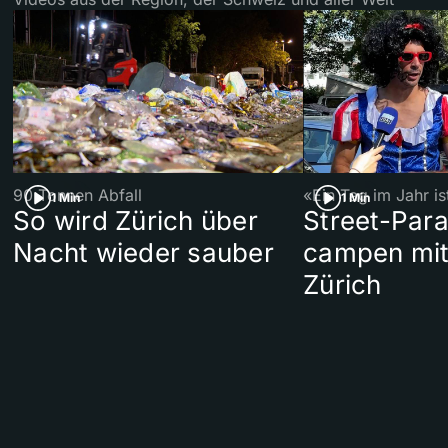
90 Tonnen Abfall
«Ein Tag im Jahr i
1 Min
1 Min
So wird Zürich über
Street-Par
Nacht wieder sauber
campen mit
Zürich