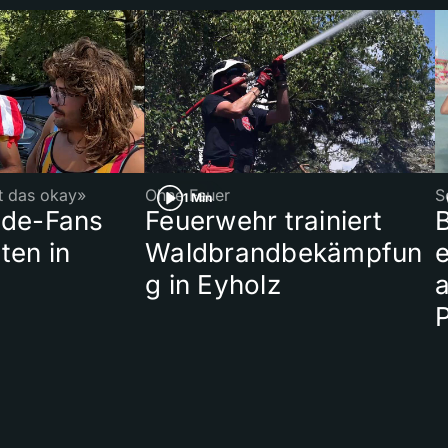
st das okay»
Ohne Feuer
S
1 Min
ade-Fans
Feuerwehr trainiert
B
ten in
Waldbrandbekämpfun
e
g in Eyholz
a