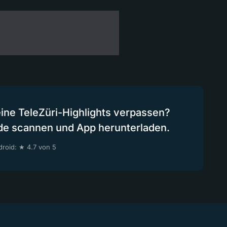
eine TeleZüri-Highlights verpassen?
de scannen und App herunterladen.
roid: ★ 4.7 von 5