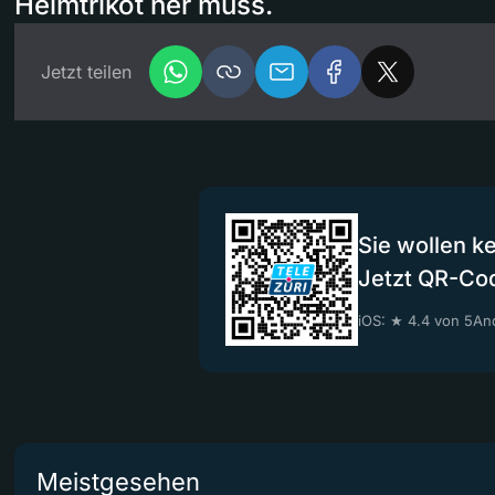
Heimtrikot her muss.
Jetzt teilen
Sie wollen k
Jetzt QR-Co
iOS: ★ 4.4 von 5
And
Meistgesehen