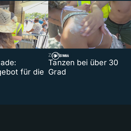
ZüriNews
3 Min
rade:
Tanzen bei über 30
ebot für die
Grad
t