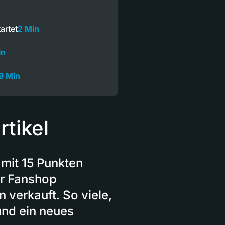
artet
2 Min
in
9 Min
tikel
 mit 15 Punkten
er Fanshop
 verkauft. So viele,
und ein neues