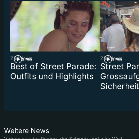
ZüriNews
ZüriNews
2 Min
3 Min
Best of Street Parade:
Street Pa
Outfits und Highlights
Grossaufg
Sicherhei
Weitere News
Videos aus der Region, der Schweiz und aller Welt