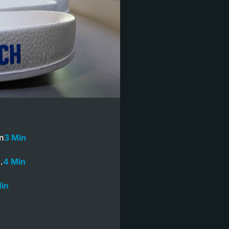
an
3 Min
…
4 Min
Min