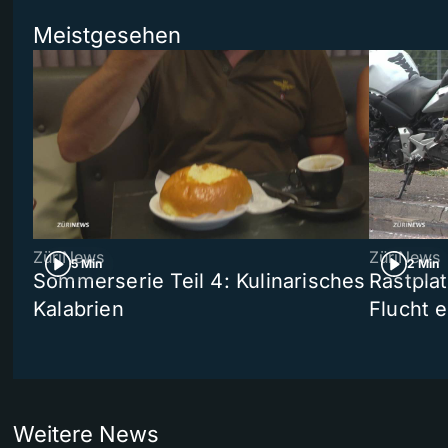
Meistgesehen
ZüriNews
ZüriNews
5 Min
2 Min
Sommerserie Teil 4: Kulinarisches
Rastpla
Kalabrien
Flucht e
Weitere News