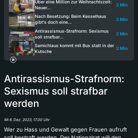
Über eine Million zur Weihnachtszeit:
2 Min
Neuer…
Nach Besetzung: Beim Kesselhaus
2 Min
gibt’s doch eine…
Antirassismus-Strafnorm: Sexismus
2 Min
soll strafbar…
Samichlaus kommt mit Bus statt in der
2 Min
Kutsche
Antirassismus-Strafnorm:
Sexismus soll strafbar
werden
Mi 6. Dez. 2023, 17.00 Uhr
Wer zu Hass und Gewalt gegen Frauen aufruft
soll bestraft werden. Der Nationalrat will den