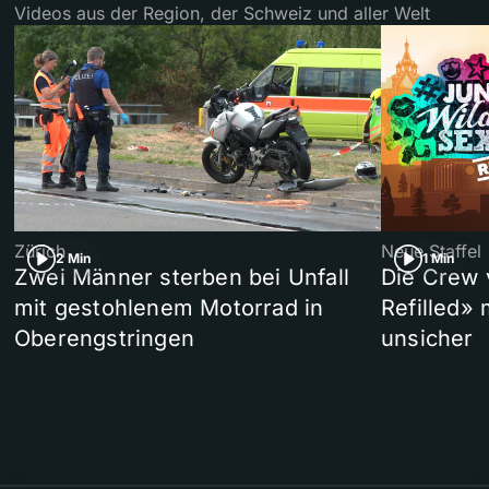
Videos aus der Region, der Schweiz und aller Welt
Zürich
Neue Staffel
2 Min
1 Min
Zwei Männer sterben bei Unfall
Die Crew 
mit gestohlenem Motorrad in
Refilled»
Oberengstringen
unsicher