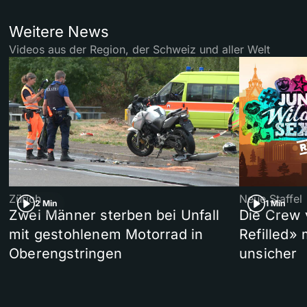
Weitere News
Videos aus der Region, der Schweiz und aller Welt
Zürich
Neue Staffel
2 Min
1 Min
Zwei Männer sterben bei Unfall
Die Crew 
mit gestohlenem Motorrad in
Refilled»
Oberengstringen
unsicher