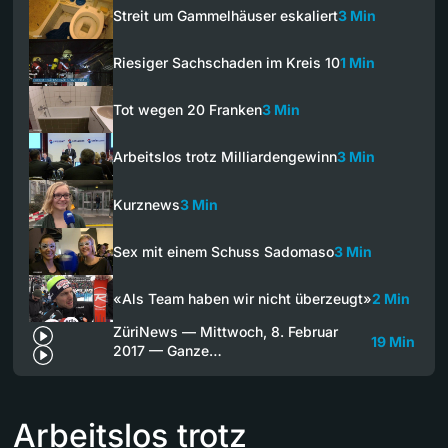
Streit um Gammelhäuser eskaliert
3 Min
Riesiger Sachschaden im Kreis 10
1 Min
Tot wegen 20 Franken
3 Min
Arbeitslos trotz Milliardengewinn
3 Min
Kurznews
3 Min
Sex mit einem Schuss Sadomaso
3 Min
«Als Team haben wir nicht überzeugt»
2 Min
ZüriNews — Mittwoch, 8. Februar
19 Min
2017 — Ganze…
Arbeitslos trotz