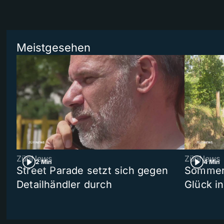
Meistgesehen
ZüriNews
ZüriNews
2 Min
4 Min
Street Parade setzt sich gegen
Sommers
Detailhändler durch
Glück i