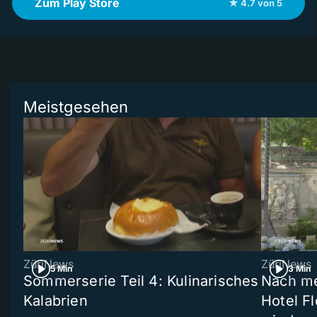
Zum Play Store
★ 4.7 von 5
Meistgesehen
ZüriNews
ZüriNews
5 Min
3 Min
Sommerserie Teil 4: Kulinarisches
Nach me
Kalabrien
Hotel Fl