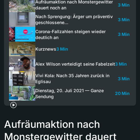
Aufräumaktion nach Monstergewitter
3 Min
dauert noch an
Nach Sprengung: Ärger um präventiv
3 Min
geschlossene…
Corona-Fallzahlen steigen wieder
3 Min
deutlich an
Kurznews
3 Min
Alex Wilson verteidigt seine Fabelzeit
3 Min
Vivi Kola: Nach 35 Jahren zurück in
3 Min
Eglisau
Dienstag, 20. Juli 2021 — Ganze
20 Min
Sendung
Aufräumaktion nach
Monstergewitter dauert