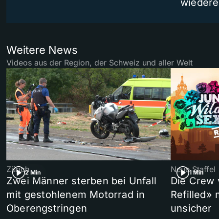
wiedere
Weitere News
Videos aus der Region, der Schweiz und aller Welt
Zürich
Neue Staffel
2 Min
1 Min
Zwei Männer sterben bei Unfall
Die Crew 
mit gestohlenem Motorrad in
Refilled»
Oberengstringen
unsicher