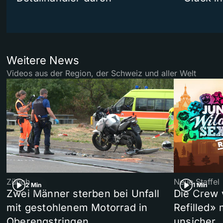
Weitere News
Videos aus der Region, der Schweiz und aller Welt
Zürich
Neue Staffel
2 Min
1 Min
Zwei Männer sterben bei Unfall
Die Crew 
mit gestohlenem Motorrad in
Refilled»
Oberengstringen
unsicher