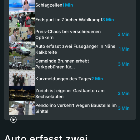
Schlagzeilen
1 Min
Endspurt im Zürcher Wahlkampf
3 Min
Preis-Chaos bei verschiedenen
3 Min
Optikern
Auto erfasst zwei Fussgänger in Nähe
1 Min
Kalkbreite
Gemeinde Brunnen erhebt
3 Min
Parkgebühren für…
Kurzmeldungen des Tages
2 Min
Zürich ist eigener Gastkanton am
3 Min
Sechseläuten
Pendolino verkehrt wegen Baustelle im
3 Min
Sihltal
Auto erfasst zwei