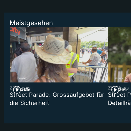
Meistgesehen
ZüriNews
ZüriNews
3 Min
2 Min
Street Parade: Grossaufgebot für
Street 
die Sicherheit
Detailh