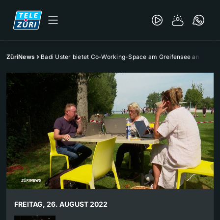
ZüriNews
Badi Uster bietet Co-Working-Space am Greifensee an
FREITAG, 26. AUGUST 2022