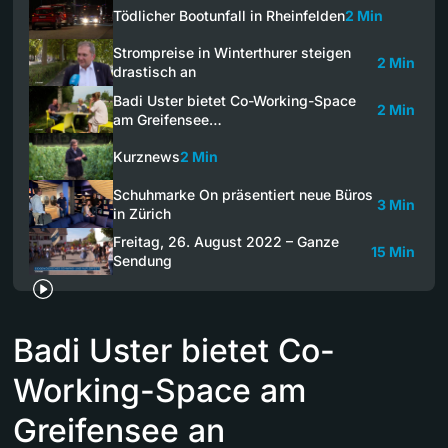
Tödlicher Bootunfall in Rheinfelden
2 Min
Strompreise in Winterthurer steigen
2 Min
drastisch an
Badi Uster bietet Co-Working-Space
2 Min
am Greifensee…
Kurznews
2 Min
Schuhmarke On präsentiert neue Büros
3 Min
in Zürich
Freitag, 26. August 2022 – Ganze
15 Min
Sendung
Badi Uster bietet Co-
Working-Space am
Greifensee an