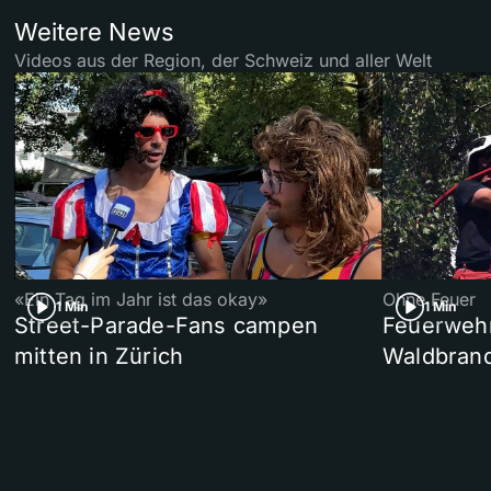
Weitere News
Videos aus der Region, der Schweiz und aller Welt
«Ein Tag im Jahr ist das okay»
Ohne Feuer
1 Min
1 Min
Street-Parade-Fans campen
Feuerwehr 
mitten in Zürich
Waldbrand