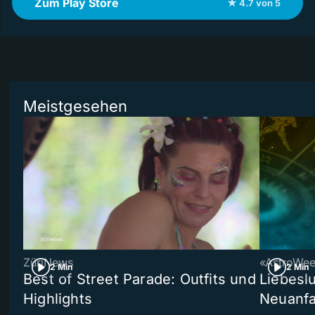
Zum Play Store
★ 4.7 von 5
Meistgesehen
ZüriNews
«AstroWe
2 Min
2 Min
Best of Street Parade: Outfits und
Liebeslu
Highlights
Neuanf