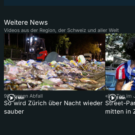
Weitere News
Videos aus der Region, der Schweiz und aller Welt
90 Tonnen Abfall
«Ein Tag im 
1 Min
1 Min
So wird Zürich über Nacht wieder
Street-P
sauber
mitten in 