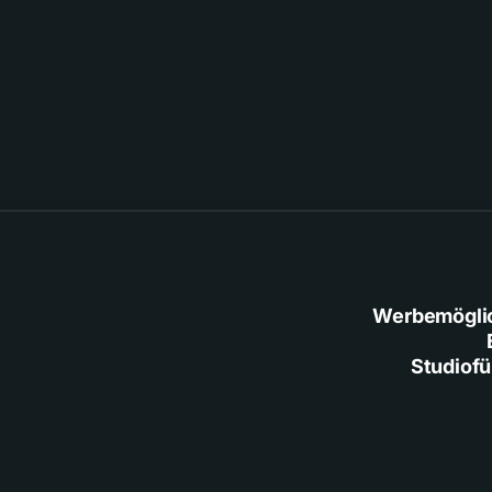
Werbemögli
Studiof