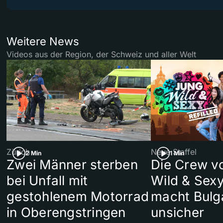
Weitere News
Videos aus der Region, der Schweiz und aller Welt
Zürich
Neue Staffel
2 Min
1 Min
Zwei Männer sterben
Die Crew v
bei Unfall mit
Wild & Sexy
gestohlenem Motorrad
macht Bulg
in Oberengstringen
unsicher