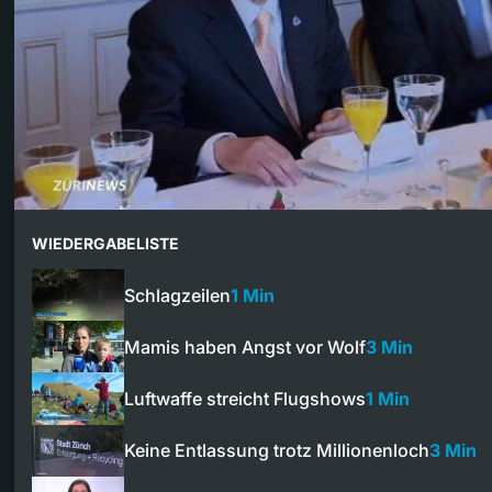
WIEDERGABELISTE
Schlagzeilen
1 Min
Mamis haben Angst vor Wolf
3 Min
Luftwaffe streicht Flugshows
1 Min
Keine Entlassung trotz Millionenloch
3 Min