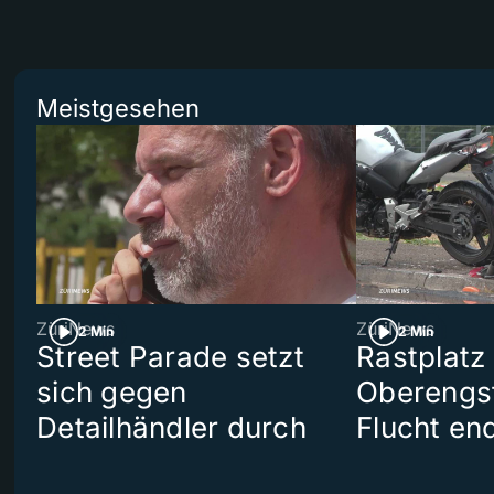
Meistgesehen
ZüriNews
ZüriNews
2 Min
2 Min
Street Parade setzt
Rastplatz
sich gegen
Oberengst
Detailhändler durch
Flucht end