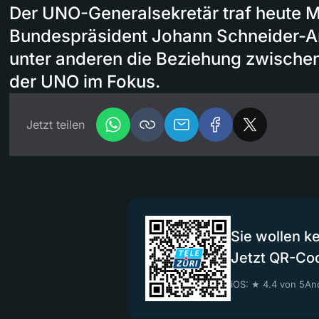
Der UNO-Generalsekretär traf heute 
Bundespräsident Johann Schneider-
unter anderen die Beziehung zwische
der UNO im Fokus.
Jetzt teilen
Sie wollen k
Jetzt QR-Co
iOS: ★ 4.4 von 5
And