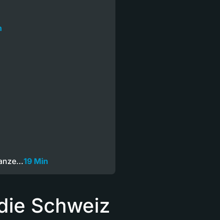
n
Ganze…
19 Min
die Schweiz