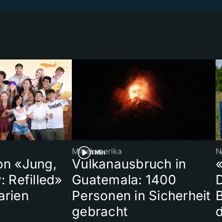
Mittelamerika
N
1 Min
on «Jung,
Vulkanausbruch in
«
: Refilled»
Guatemala: 1400
arien
Personen in Sicherheit
gebracht