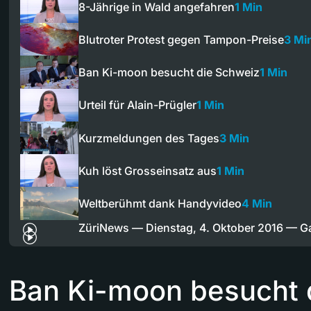
8-Jährige in Wald angefahren
1 Min
Blutroter Protest gegen Tampon-Preise
3 Mi
Ban Ki-moon besucht die Schweiz
1 Min
Urteil für Alain-Prügler
1 Min
Kurzmeldungen des Tages
3 Min
Kuh löst Grosseinsatz aus
1 Min
Weltberühmt dank Handyvideo
4 Min
ZüriNews — Dienstag, 4. Oktober 2016 — 
Ban Ki-moon besucht 