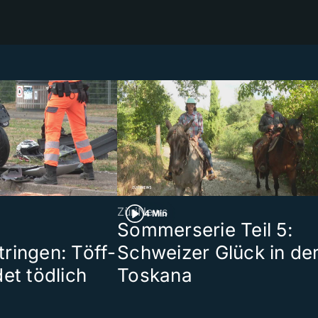
ZüriNews
4 Min
Sommerserie Teil 5:
ringen: Töff-
Schweizer Glück in de
et tödlich
Toskana