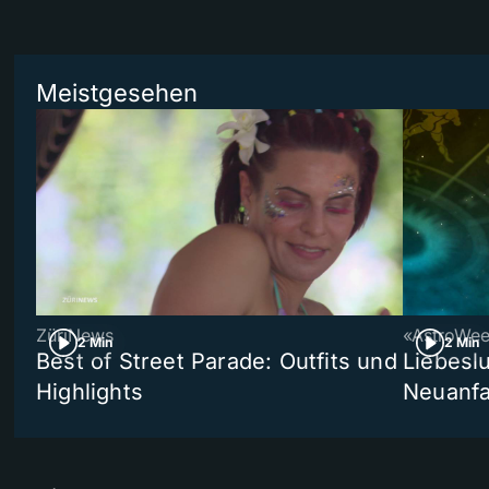
Meistgesehen
ZüriNews
«AstroWe
2 Min
2 Min
Best of Street Parade: Outfits und
Liebeslu
Highlights
Neuanf