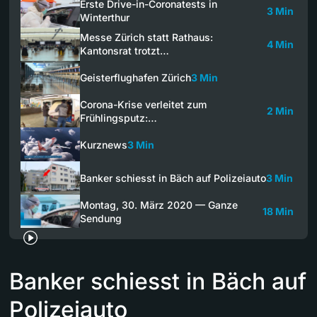
Erste Drive-in-Coronatests in
3 Min
Winterthur
Messe Zürich statt Rathaus:
4 Min
Kantonsrat trotzt…
Geisterflughafen Zürich
3 Min
Corona-Krise verleitet zum
2 Min
Frühlingsputz:…
Kurznews
3 Min
Banker schiesst in Bäch auf Polizeiauto
3 Min
Montag, 30. März 2020 — Ganze
18 Min
Sendung
Banker schiesst in Bäch auf
Polizeiauto