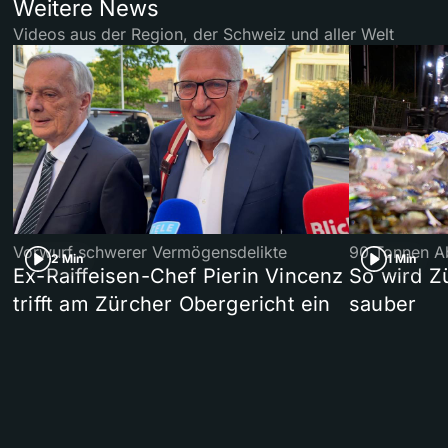
Weitere News
Videos aus der Region, der Schweiz und aller Welt
Vorwurf schwerer Vermögensdelikte
90 Tonnen Ab
2 Min
1 Min
Ex-Raiffeisen-Chef Pierin Vincenz
So wird Z
trifft am Zürcher Obergericht ein
sauber