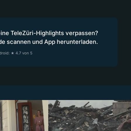
eine TeleZüri-Highlights verpassen?
de scannen und App herunterladen.
roid: ★ 4.7 von 5