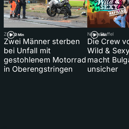
Zürich
Neue Staffel
2 Min
1 Min
Zwei Männer sterben
Die Crew v
bei Unfall mit
Wild & Sexy
gestohlenem Motorrad
macht Bulg
in Oberengstringen
unsicher