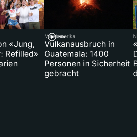
Mittelamerika
N
1 Min
on «Jung,
Vulkanausbruch in
«
: Refilled»
Guatemala: 1400
arien
Personen in Sicherheit
gebracht