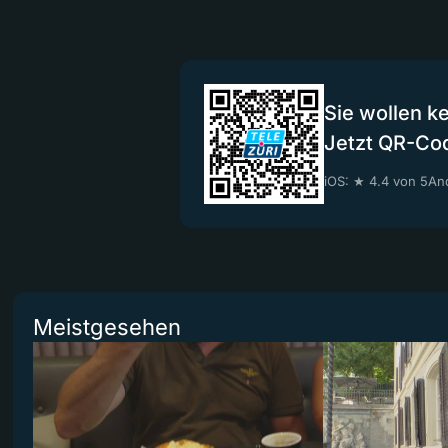
Sie wollen k
Jetzt QR-Co
iOS: ★ 4.4 von 5
And
Meistgesehen