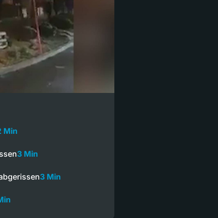
2 Min
ossen
3 Min
abgerissen
3 Min
Min