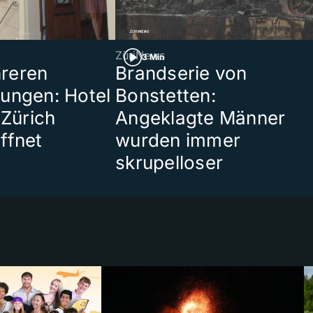
ZüriNews
3 Min
reren
Brandserie von
ungen: Hotel
Bonstetten:
 Zürich
Angeklagte Männer
ffnet
wurden immer
skrupelloser