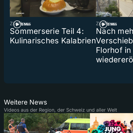
ZüriNews
ZüriNews
5 Min
3 Min
Sommerserie Teil 4:
Nach meh
Kulinarisches Kalabrien
Verschieb
Florhof in
wiedererö
Weitere News
Videos aus der Region, der Schweiz und aller Welt