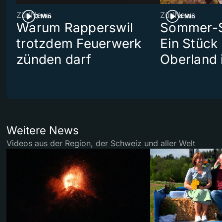
ZüriNews
ZüriNews
3 Min
4 Min
Warum Rapperswil
Sommer-Se
trotzdem Feuerwerk
Ein Stück
zünden darf
Oberland 
Weitere News
Videos aus der Region, der Schweiz und aller Welt