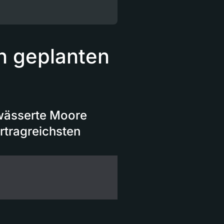
n geplanten
twässerte Moore
rtragreichsten