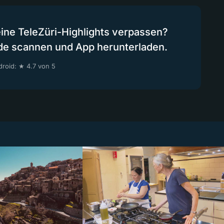
eine TeleZüri-Highlights verpassen?
de scannen und App herunterladen.
roid: ★ 4.7 von 5