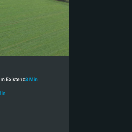
um Existenz
3 Min
Min