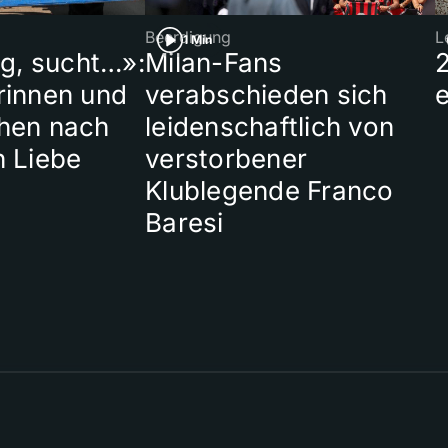
Beerdigung
L
1 Min
ig, sucht…»:
Milan-Fans
rinnen und
verabschieden sich
hen nach
leidenschaftlich von
n Liebe
verstorbener
Klublegende Franco
Baresi