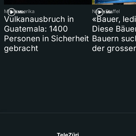
Mittelamerika
Neue Staffel
1 Min
1 Min
Vulkanausbruch in
«Bauer, led
Guatemala: 1400
Diese Bäue
Personen in Sicherheit
Bauern suc
gebracht
der grosse
TeleZüri