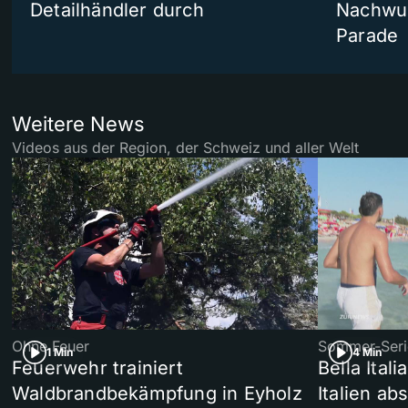
Detailhändler durch
Nachwuc
Parade
Weitere News
Videos aus der Region, der Schweiz und aller Welt
Ohne Feuer
Sommer-Seri
1 Min
4 Min
Feuerwehr trainiert
Bella Ital
Waldbrandbekämpfung in Eyholz
Italien ab