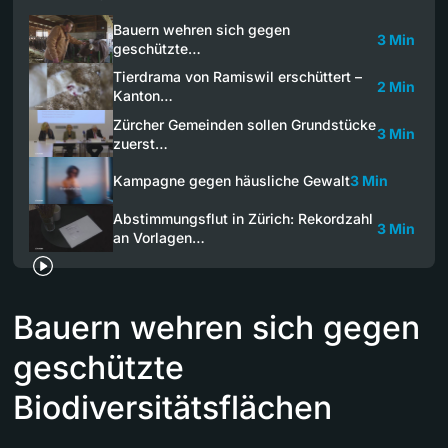
Bauern wehren sich gegen
3 Min
geschützte…
Tierdrama von Ramiswil erschüttert –
2 Min
Kanton…
Zürcher Gemeinden sollen Grundstücke
3 Min
zuerst…
Kampagne gegen häusliche Gewalt
3 Min
Abstimmungsflut in Zürich: Rekordzahl
3 Min
an Vorlagen…
Bauern wehren sich gegen
geschützte
Biodiversitätsflächen