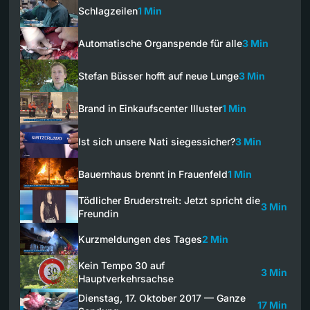
Schlagzeilen
1 Min
Automatische Organspende für alle
3 Min
Stefan Büsser hofft auf neue Lunge
3 Min
Brand in Einkaufscenter Illuster
1 Min
Ist sich unsere Nati siegessicher?
3 Min
Bauernhaus brennt in Frauenfeld
1 Min
Tödlicher Bruderstreit: Jetzt spricht die
3 Min
Freundin
Kurzmeldungen des Tages
2 Min
Kein Tempo 30 auf
3 Min
Hauptverkehrsachse
Dienstag, 17. Oktober 2017 — Ganze
17 Min