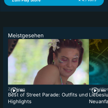
Meistgesehen
ZüriNews
«AstroWe
2 Min
2 Min
Best of Street Parade: Outfits und
Liebeslu
Highlights
Neuanf