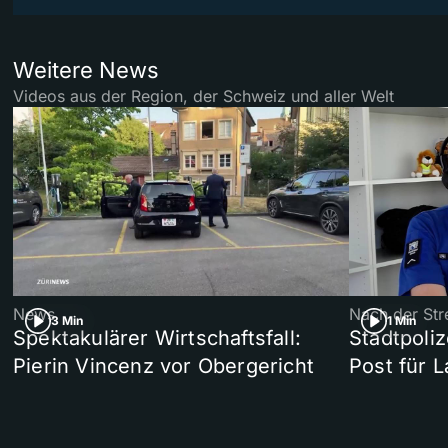
Weitere News
Videos aus der Region, der Schweiz und aller Welt
News
Nach der Str
3 Min
1 Min
Spektakulärer Wirtschaftsfall:
Stadtpoliz
Pierin Vincenz vor Obergericht
Post für 