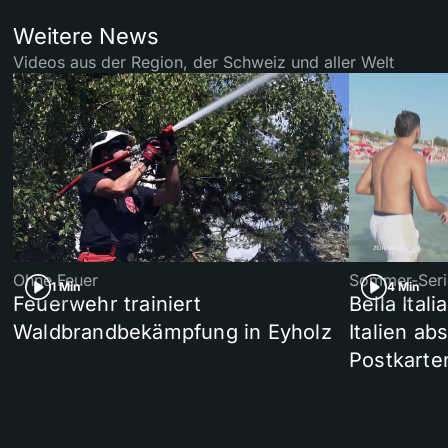
Weitere News
Videos aus der Region, der Schweiz und aller Welt
Ohne Feuer
Sommer-Seri
1 Min
4 Min
Feuerwehr trainiert
Bella Ital
Waldbrandbekämpfung in Eyholz
Italien ab
Postkarte