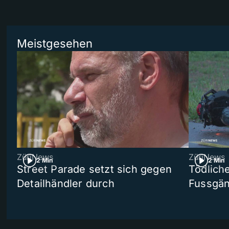
Meistgesehen
ZüriNews
ZüriNews
2 Min
2 Min
Street Parade setzt sich gegen
Tödlich
Detailhändler durch
Fussgän