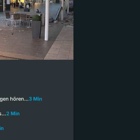
ngen hören…
3 Min
is…
2 Min
in