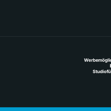
Werbemögli
Studiof