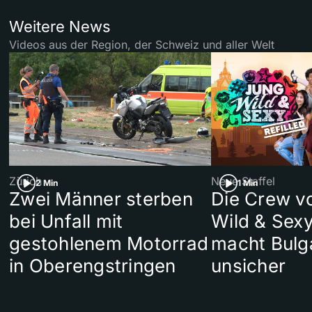
Weitere News
Videos aus der Region, der Schweiz und aller Welt
Zürich
Neue Staffel
2 Min
1 Min
Zwei Männer sterben
Die Crew v
bei Unfall mit
Wild & Sexy
gestohlenem Motorrad
macht Bulg
in Oberengstringen
unsicher