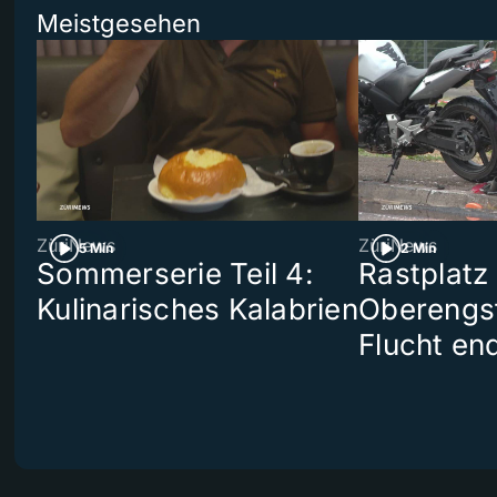
Meistgesehen
ZüriNews
ZüriNews
5 Min
2 Min
Sommerserie Teil 4:
Rastplatz
Kulinarisches Kalabrien
Oberengst
Flucht end