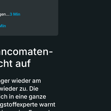
igen…
3 Min
Min
ancomaten-
ht auf
ger wieder am
wieder zu. Die
sich in eine ganze
ngstoffexperte warnt