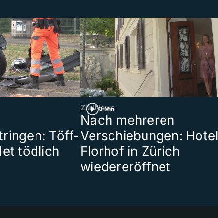
ZüriNews
3 Min
Nach mehreren
ringen: Töff-
Verschiebungen: Hote
et tödlich
Florhof in Zürich
wiedereröffnet