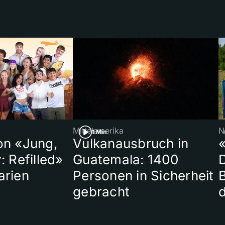
Mittelamerika
N
1 Min
on «Jung,
Vulkanausbruch in
«
: Refilled»
Guatemala: 1400
arien
Personen in Sicherheit
gebracht