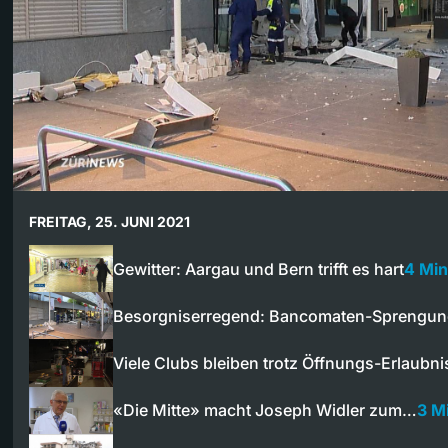
FREITAG, 25. JUNI 2021
Gewitter: Aargau und Bern trifft es hart
4 Min
Besorgniserregend: Bancomaten-Sprengu
Viele Clubs bleiben trotz Öffnungs-Erlaubn
«Die Mitte» macht Joseph Widler zum…
3 M