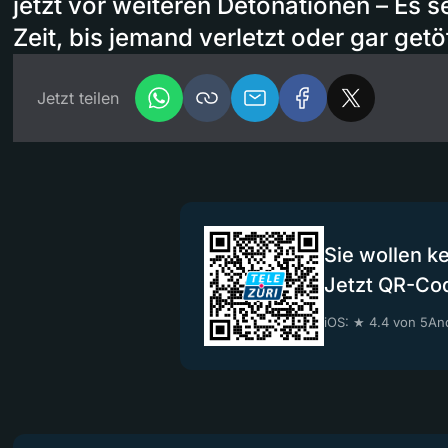
jetzt vor weiteren Detonationen – Es s
Zeit, bis jemand verletzt oder gar get
Jetzt teilen
Sie wollen k
Jetzt QR-Co
iOS: ★ 4.4 von 5
And