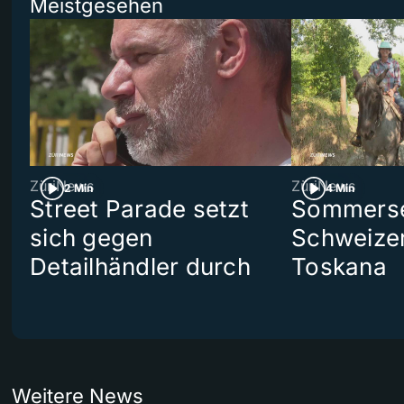
Meistgesehen
ZüriNews
ZüriNews
2 Min
4 Min
Street Parade setzt
Sommerser
sich gegen
Schweizer
Detailhändler durch
Toskana
Weitere News