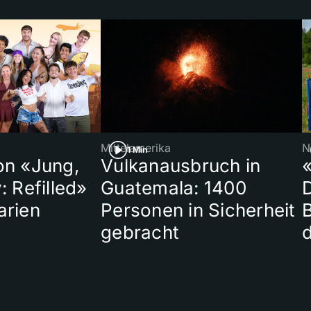
Mittelamerika
N
1 Min
on «Jung,
Vulkanausbruch in
«
: Refilled»
Guatemala: 1400
arien
Personen in Sicherheit
gebracht