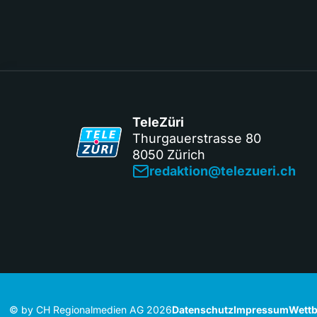
TeleZüri
Thurgauerstrasse 80
8050 Zürich
redaktion@telezueri.ch
© by CH Regionalmedien AG 2026
Datenschutz
Impressum
Wettb