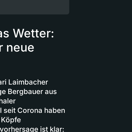
as Wetter:
r neue
ari Laimbacher
ige Bergbauer aus
haler
 seit Corona haben
 Köpfe
orhersage ist klar: