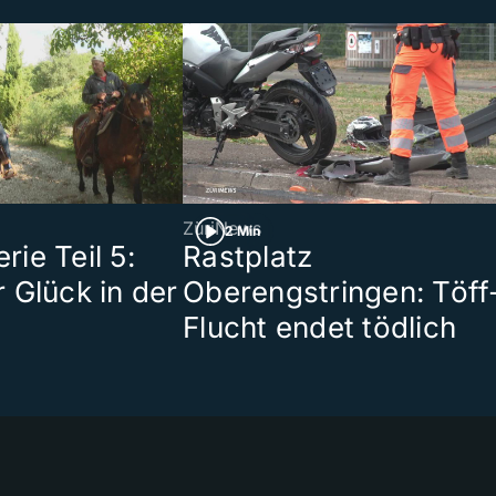
ZüriNews
2 Min
ie Teil 5:
Rastplatz
 Glück in der
Oberengstringen: Töff
Flucht endet tödlich