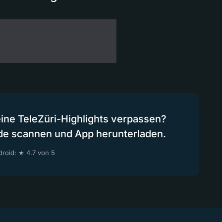
eine TeleZüri-Highlights verpassen?
de scannen und App herunterladen.
roid: ★ 4.7 von 5