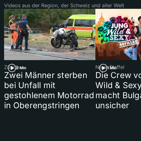
Videos aus der Region, der Schweiz und aller Welt
Zürich
Neue Staffel
2 Min
1 Min
Zwei Männer sterben
Die Crew v
bei Unfall mit
Wild & Sexy
gestohlenem Motorrad
macht Bulg
in Oberengstringen
unsicher