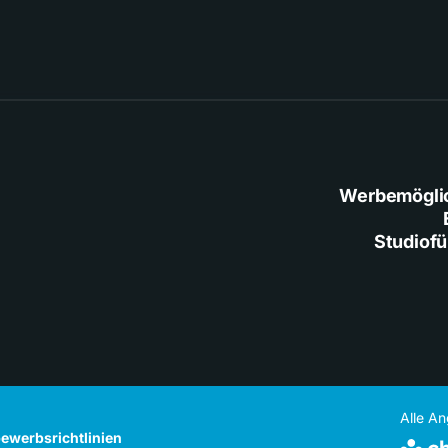
Werbemögli
Studiof
Alle A
ewerbsrichtlinien