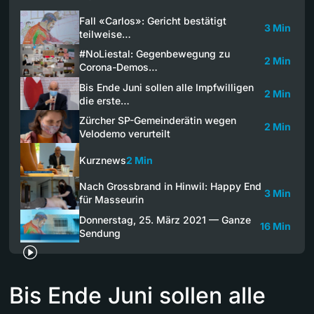
Fall «Carlos»: Gericht bestätigt
3 Min
teilweise…
#NoLiestal: Gegenbewegung zu
2 Min
Corona-Demos…
Bis Ende Juni sollen alle Impfwilligen
2 Min
die erste…
Zürcher SP-Gemeinderätin wegen
2 Min
Velodemo verurteilt
Kurznews
2 Min
Nach Grossbrand in Hinwil: Happy End
3 Min
für Masseurin
Donnerstag, 25. März 2021 — Ganze
16 Min
Sendung
Bis Ende Juni sollen alle