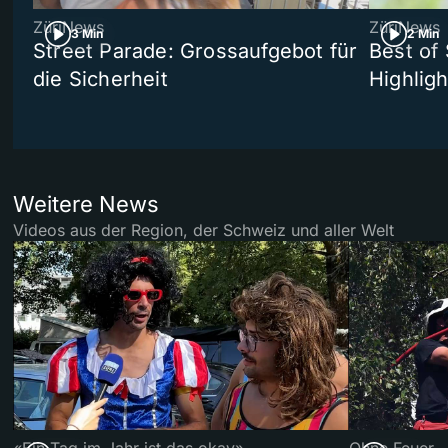
ZüriNews
ZüriNews
3 Min
2 Min
Street Parade: Grossaufgebot für
Best of 
die Sicherheit
Highligh
Weitere News
Videos aus der Region, der Schweiz und aller Welt