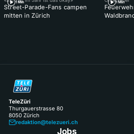
«Ein Tag im Jahr ist das okay»
Ohne Feuer
1 Min
1 Min
Street-Parade-Fans campen
Feuerwehr 
mitten in Zürich
Waldbrand
TeleZüri
Thurgauerstrasse 80
8050 Zürich
redaktion@telezueri.ch
Jobs