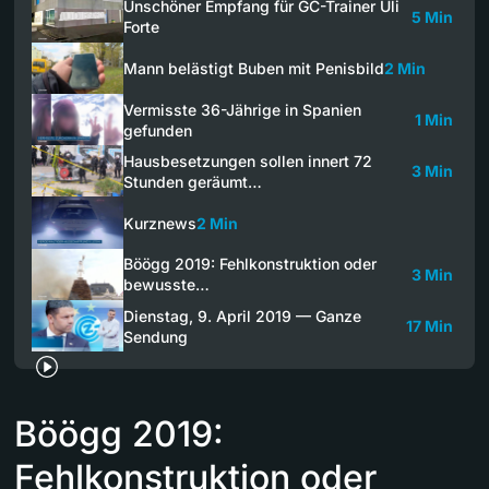
Unschöner Empfang für GC-Trainer Uli
5 Min
Forte
Mann belästigt Buben mit Penisbild
2 Min
Vermisste 36-Jährige in Spanien
1 Min
gefunden
Hausbesetzungen sollen innert 72
3 Min
Stunden geräumt…
Kurznews
2 Min
Böögg 2019: Fehlkonstruktion oder
3 Min
bewusste…
Dienstag, 9. April 2019 — Ganze
17 Min
Sendung
Böögg 2019:
Fehlkonstruktion oder