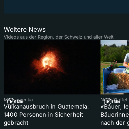
Weitere News
Videos aus der Region, der Schweiz und aller Welt
Mittelamerika
Neue Staffel
1 Min
1 Min
Vulkanausbruch in Guatemala:
«Bauer, l
1400 Personen in Sicherheit
Bäuerinne
gebracht
nach der 