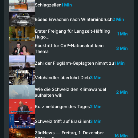
Schlagzeilen
1 Min
Böses Erwachen nach Wintereinbruch
2 Min
Erster Freigang für Langzeit-Häftling
1 Min
Hugo…
Rücktritt für CVP-Nationalrat kein
3 Min
Thema
Zahl der Fluglärm-Geplagten nimmt zu
1 Min
Velohändler überführt Dieb
3 Min
Wie die Schweiz den Klimawandel
2 Min
aufhalten will
Kurzmeldungen des Tages
2 Min
Schweiz trifft auf Brasilien!
3 Min
ZüriNews — Freitag, 1. Dezember
16 Min