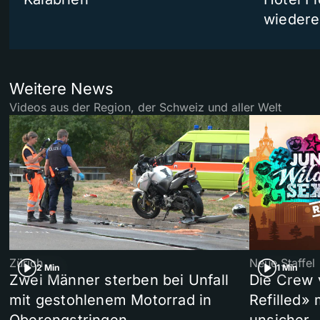
wiedere
Weitere News
Videos aus der Region, der Schweiz und aller Welt
Zürich
Neue Staffel
2 Min
1 Min
Zwei Männer sterben bei Unfall
Die Crew 
mit gestohlenem Motorrad in
Refilled»
Oberengstringen
unsicher