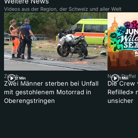
Weitere News
Videos aus der Region, der Schweiz und aller Welt
Zürich
Neue Staffel
2 Min
1 Min
Zwei Männer sterben bei Unfall
Die Crew 
mit gestohlenem Motorrad in
Refilled»
Oberengstringen
unsicher