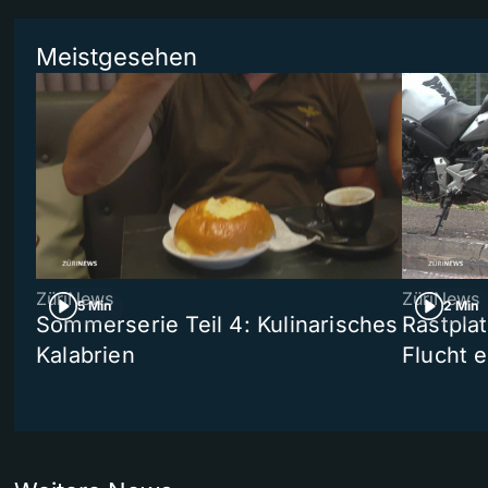
Meistgesehen
ZüriNews
ZüriNews
5 Min
2 Min
Sommerserie Teil 4: Kulinarisches
Rastpla
Kalabrien
Flucht e