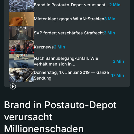
Brand in Postauto-Depot verursacht…
2 Min
Mieter klagt gegen WLAN-Strahlen
3 Min
SVP fordert verschärftes Strafrecht
3 Min
Kurznews
2 Min
Nach Bahnübergang-Unfall: Wie
3 Min
verhält man sich in…
Donnerstag, 17. Januar 2019 — Ganze
17 Min
Sendung
Brand in Postauto-Depot
verursacht
Millionenschaden