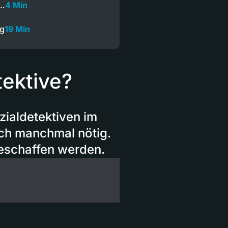
l…
4 Min
ng
19 Min
tektive?
ozialdetektiven im
ch manchmal nötig.
geschaffen werden.