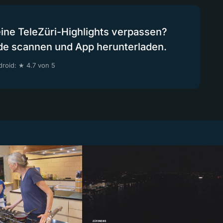
eine TeleZüri-Highlights verpassen?
de scannen und App herunterladen.
roid: ★ 4.7 von 5