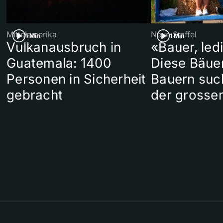
Mittelamerika
Neue Staffel
1 Min
1 Min
Vulkanausbruch in
«Bauer, led
Guatemala: 1400
Diese Bäue
Personen in Sicherheit
Bauern suc
gebracht
der grosse