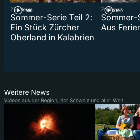
ZüriNews
ZüriNews
4 Min
5 Min
Sommer-Serie Teil 2:
Sommer-Se
Ein Stück Zürcher
Aus Ferie
Oberland in Kalabrien
Weitere News
Videos aus der Region, der Schweiz und aller Welt