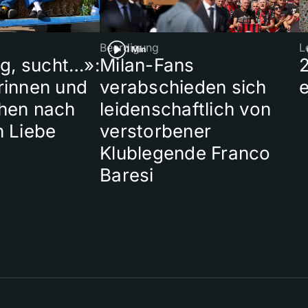
Beerdigung
L
1 Min
ig, sucht…»:
Milan-Fans
rinnen und
verabschieden sich
hen nach
leidenschaftlich von
n Liebe
verstorbener
Klublegende Franco
Baresi