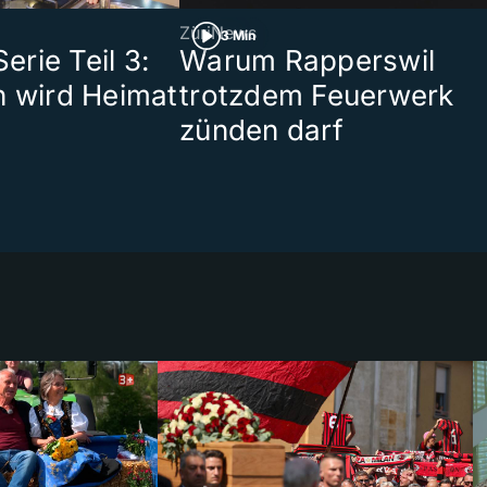
ZüriNews
3 Min
rie Teil 3:
Warum Rapperswil
n wird Heimat
trotzdem Feuerwerk
zünden darf