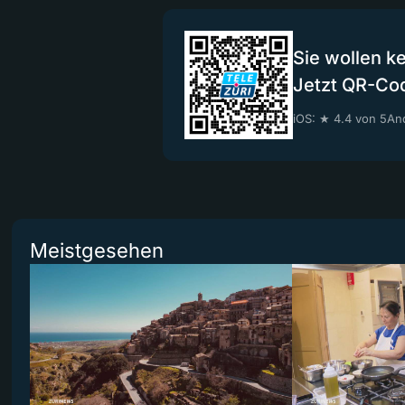
Sie wollen k
Jetzt QR-Co
iOS: ★ 4.4 von 5
And
Meistgesehen