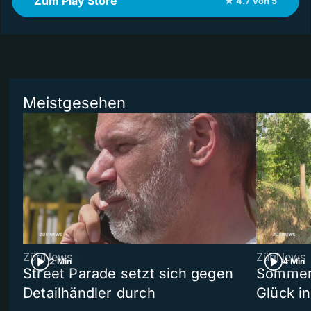
Zum Play Store
★ 4.7 von 5
Meistgesehen
ZüriNews
ZüriNews
2 Min
4 Min
Street Parade setzt sich gegen
Sommers
Detailhändler durch
Glück i