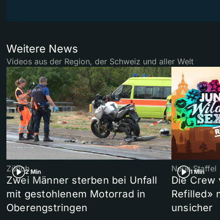
Weitere News
Videos aus der Region, der Schweiz und aller Welt
Zürich
Neue Staffel
2 Min
1 Min
Zwei Männer sterben bei Unfall
Die Crew 
mit gestohlenem Motorrad in
Refilled»
Oberengstringen
unsicher