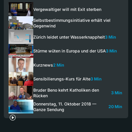
Vergewaltiger will mit Exit sterben
Selbstbestimmungsinitiative erhält viel
Gegenwind
Zürich leidet unter Wasserknappheit
3 Min
Stürme wüten in Europa und der USA
3 Min
Kurznews
2 Min
Sensibilierungs-Kurs für Alte
3 Min
Bruder Beno kehrt Katholiken den
3 Min
Rücken
Donnerstag, 11. Oktober 2018 —
20 Min
Ganze Sendung