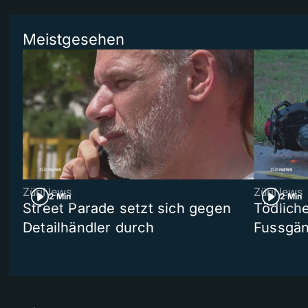
Meistgesehen
ZüriNews
ZüriNews
2 Min
2 Min
Street Parade setzt sich gegen
Tödlich
Detailhändler durch
Fussgän