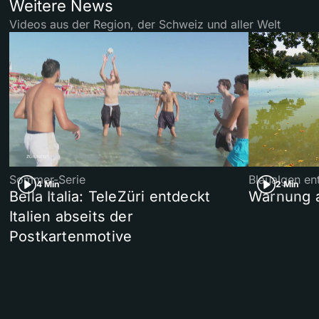
Weitere News
Videos aus der Region, der Schweiz und aller Welt
Sommer-Serie
Blaualgen en
4 Min
2 Min
Bella Italia: TeleZüri entdeckt
Warnung 
Italien abseits der
Postkartenmotive