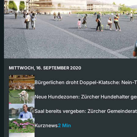
MITTWOCH, 16. SEPTEMBER 2020
Bürgerlichen droht Doppel-Klatsche: Nein-
Neue Hundezonen: Zürcher Hundehalter ge
Saal bereits vergeben: Zürcher Gemeinder
Kurznews
2 Min