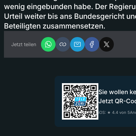
wenig eingebunden habe. Der Regierun
Urteil weiter bis ans Bundesgericht und
Beteiligten zusammensetzen.
Jetzt teilen
Sie wollen k
Jetzt QR-Co
iOS: ★ 4.4 von 5
And