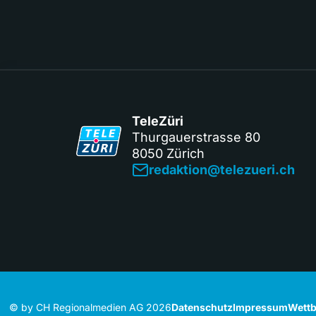
TeleZüri
Thurgauerstrasse 80
8050 Zürich
redaktion@telezueri.ch
© by CH Regionalmedien AG 2026
Datenschutz
Impressum
Wettb