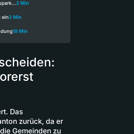
nspark…
2 Min
 ein
2 Min
ndung
18 Min
tscheiden:
orerst
rt. Das
anton zurück, da er
 die Gemeinden zu