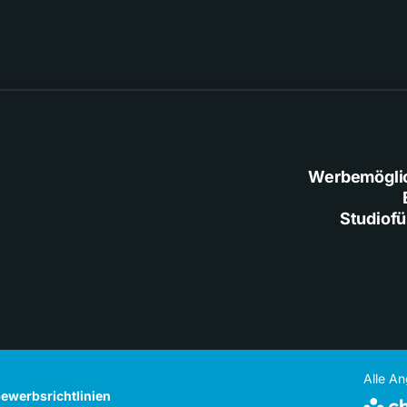
Werbemögli
Studiof
Alle A
ewerbsrichtlinien