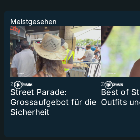
Meistgesehen
ZüriNews
ZüriNews
3 Min
2 Min
Street Parade:
Best of S
Grossaufgebot für die
Outfits un
Sicherheit