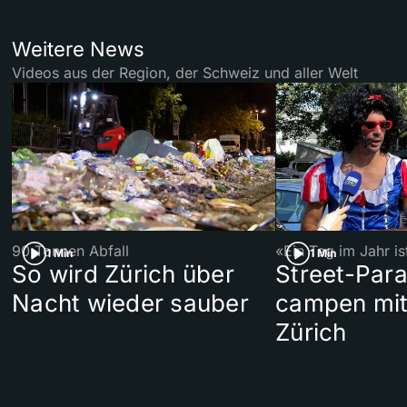
Weitere News
Videos aus der Region, der Schweiz und aller Welt
90 Tonnen Abfall
«Ein Tag im Jahr i
1 Min
1 Min
So wird Zürich über
Street-Par
Nacht wieder sauber
campen mit
Zürich