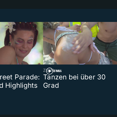
ZüriNews
3 Min
treet Parade:
Tanzen bei über 30
d Highlights
Grad