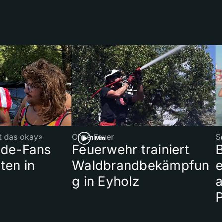
st das okay»
Ohne Feuer
S
1 Min
ade-Fans
Feuerwehr trainiert
B
ten in
Waldbrandbekämpfun
e
g in Eyholz
a