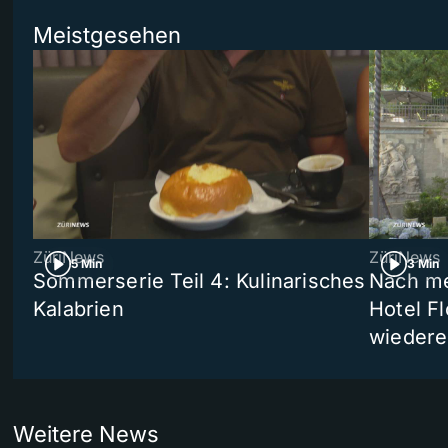
Meistgesehen
ZüriNews
ZüriNews
5 Min
3 Min
Sommerserie Teil 4: Kulinarisches
Nach me
Kalabrien
Hotel Fl
wiedere
Weitere News