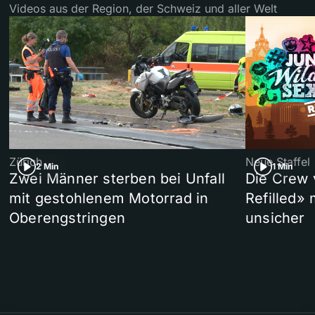
Videos aus der Region, der Schweiz und aller Welt
Zürich
Neue Staffel
2 Min
1 Min
Zwei Männer sterben bei Unfall
Die Crew 
mit gestohlenem Motorrad in
Refilled»
Oberengstringen
unsicher