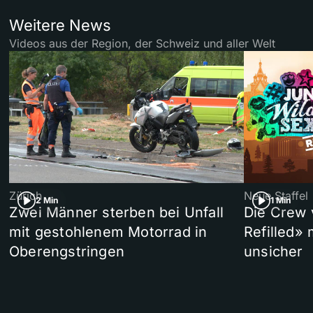
Weitere News
Videos aus der Region, der Schweiz und aller Welt
Zürich
Neue Staffel
2 Min
1 Min
Zwei Männer sterben bei Unfall
Die Crew 
mit gestohlenem Motorrad in
Refilled»
Oberengstringen
unsicher