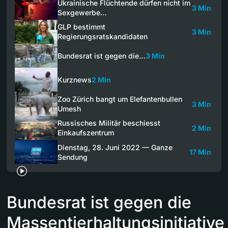
Ukrainische Flüchtende dürfen nicht im
3 Min
Sexgewerbe…
GLP bestimmt
3 Min
Regierungsratskandidaten
Bundesrat ist gegen die…
3 Min
Kurznews
2 Min
Zoo Zürich bangt um Elefantenbullen
3 Min
Umesh
Russisches Militär beschiesst
2 Min
Einkaufszentrum
Dienstag, 28. Juni 2022 — Ganze
17 Min
Sendung
Bundesrat ist gegen die
Massentierhaltungsinitiative