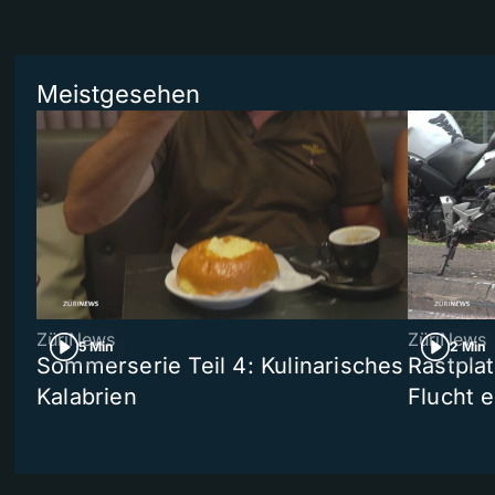
Meistgesehen
ZüriNews
ZüriNews
5 Min
2 Min
Sommerserie Teil 4: Kulinarisches
Rastpla
Kalabrien
Flucht e