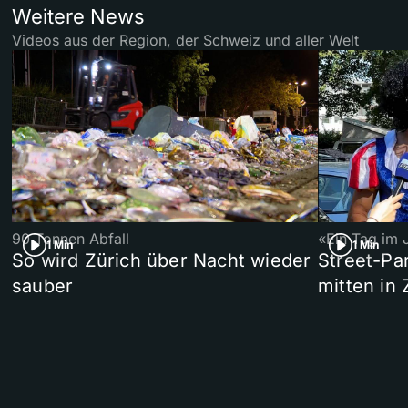
Weitere News
Videos aus der Region, der Schweiz und aller Welt
90 Tonnen Abfall
«Ein Tag im 
1 Min
1 Min
So wird Zürich über Nacht wieder
Street-P
sauber
mitten in 