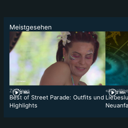
Meistgesehen
ZüriNews
«AstroWe
2 Min
2 Min
Best of Street Parade: Outfits und
Liebeslu
Highlights
Neuanf