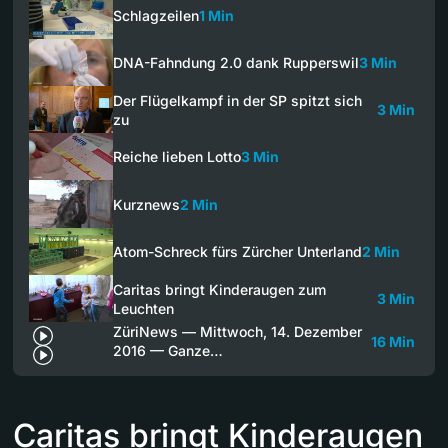
Schlagzeilen
1 Min
DNA-Fahndung 2.0 dank Rupperswil
3 Min
Der Flügelkampf in der SP spitzt sich
3 Min
zu
Reiche lieben Lotto
3 Min
Kurznews
2 Min
Atom-Schreck fürs Zürcher Unterland
2 Min
Caritas bringt Kinderaugen zum
3 Min
Leuchten
ZüriNews — Mittwoch, 14. Dezember
16 Min
2016 — Ganze…
Caritas bringt Kinderaugen