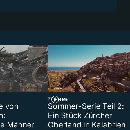
ZüriNews
4 Min
e von
Sommer-Serie Teil 2:
n:
Ein Stück Zürcher
te Männer
Oberland in Kalabrien