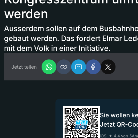
werden
Ausserdem sollen auf dem Busbahnho
gebaut werden. Das fordert Elmar L
mit dem Volk in einer Initiative.
Jetzt teilen
Sie wollen k
Jetzt QR-Co
iOS: ★ 4.4 von 5
And