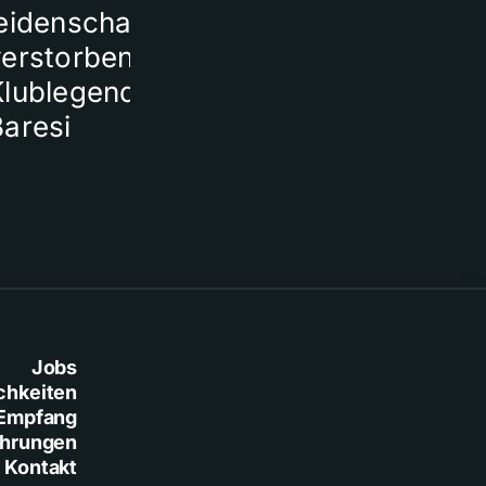
eidenschaftlich von
verstorbener
Klublegende Franco
Baresi
Jobs
chkeiten
Empfang
ührungen
Kontakt