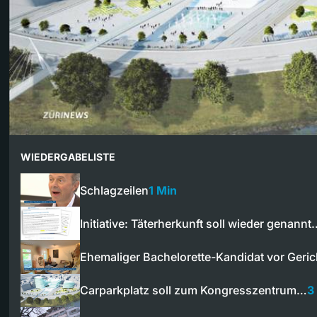
WIEDERGABELISTE
Schlagzeilen
1 Min
Initiative: Täterherkunft soll wieder genannt
Ehemaliger Bachelorette-Kandidat vor Geric
Carparkplatz soll zum Kongresszentrum…
3