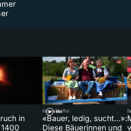
mmer
ser
Neue Staffel
B
1 Min
ruch in
«Bauer, ledig, sucht…»:
 1400
Diese Bäuerinnen und