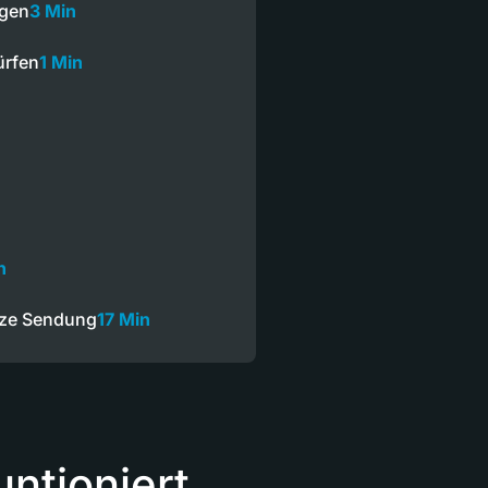
ngen
3 Min
ürfen
1 Min
n
nze Sendung
17 Min
ntioniert