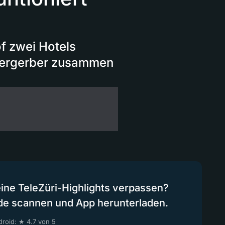
f zwei Hotels
edergerber zusammen
eine TeleZüri-Highlights verpassen?
de scannen und App herunterladen.
roid: ★ 4.7 von 5