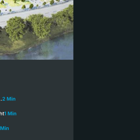
…
2 Min
ht
1 Min
 Min