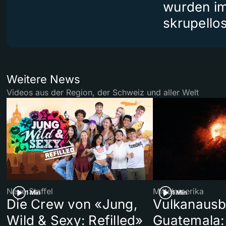
wurden i
skrupello
Weitere News
Videos aus der Region, der Schweiz und aller Welt
Neue Staffel
Mittelamerika
1 Min
1 Min
Die Crew von «Jung,
Vulkanausb
Wild & Sexy: Refilled»
Guatemala: