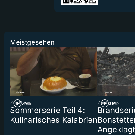
Meistgesehen
ZüriNews
ZüriNews
5 Min
3 Min
Sommerserie Teil 4:
Brandseri
Kulinarisches Kalabrien
Bonstette
Angeklag