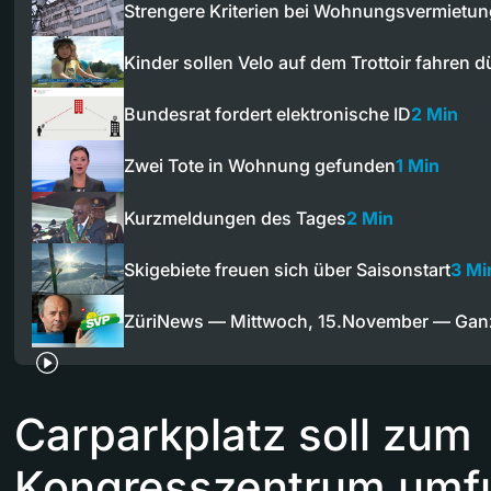
Strengere Kriterien bei Wohnungsvermietu
Kinder sollen Velo auf dem Trottoir fahren d
Bundesrat fordert elektronische ID
2 Min
Zwei Tote in Wohnung gefunden
1 Min
Kurzmeldungen des Tages
2 Min
Skigebiete freuen sich über Saisonstart
3 Mi
ZüriNews — Mittwoch, 15.November — Ga
Carparkplatz soll zum
Kongresszentrum umfu