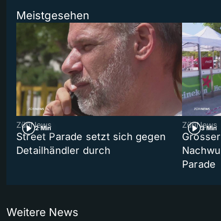
Meistgesehen
ZüriNews
ZüriNews
2 Min
3 Min
Street Parade setzt sich gegen
Grosser 
Detailhändler durch
Nachwuc
Parade
Weitere News