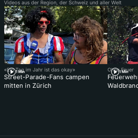
Videos aus der Region, der Schweiz und aller Welt
«Ein Tag im Jahr ist das okay»
Ohne Feuer
1 Min
1 Min
Street-Parade-Fans campen
Feuerwehr 
mitten in Zürich
Waldbrand