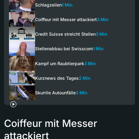
Schlagzeilen
1 Min
Coiffeur mit Messer attackiert
3 Min
Credit Suisse streicht Stellen
3 Min
Stellenabbau bei Swisscom
1 Min
Kampf um Raubtierpark
3 Min
Kurznews des Tages
2 Min
Skurrile Autounfälle
3 Min
Coiffeur mit Messer
attackiert