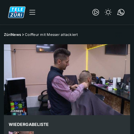
ZüriNews
Coiffeur mit Messer attackiert
WIEDERGABELISTE