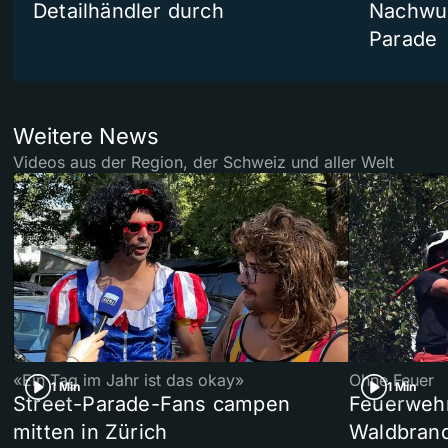
Detailhändler durch
Nachwuc
Parade
Weitere News
Videos aus der Region, der Schweiz und aller Welt
«Ein Tag im Jahr ist das okay»
Ohne Feuer
1 Min
1 Min
Street-Parade-Fans campen
Feuerwehr 
mitten in Zürich
Waldbrand