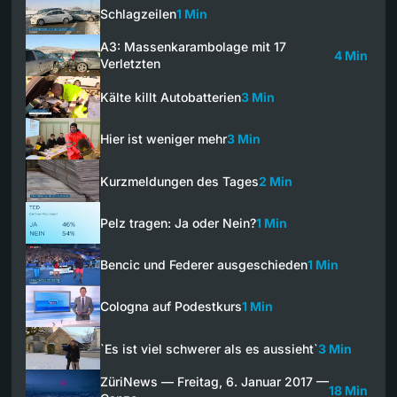
Schlagzeilen
1 Min
A3: Massenkarambolage mit 17
4 Min
Verletzten
Kälte killt Autobatterien
3 Min
Hier ist weniger mehr
3 Min
Kurzmeldungen des Tages
2 Min
Pelz tragen: Ja oder Nein?
1 Min
Bencic und Federer ausgeschieden
1 Min
Cologna auf Podestkurs
1 Min
`Es ist viel schwerer als es aussieht`
3 Min
ZüriNews — Freitag, 6. Januar 2017 —
18 Min