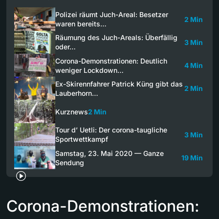
Polizei räumt Juch-Areal: Besetzer
2 Min
waren bereits…
Räumung des Juch-Areals: Überfällig
3 Min
oder…
Corona-Demonstrationen: Deutlich
4 Min
weniger Lockdown…
Ex-Skirennfahrer Patrick Küng gibt das
2 Min
Lauberhorn…
Kurznews
2 Min
Tour d’ Uetli: Der corona-taugliche
3 Min
Sportwettkampf
Samstag, 23. Mai 2020 — Ganze
19 Min
Sendung
Corona-Demonstrationen: