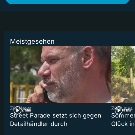
Meistgesehen
ZüriNews
ZüriNews
2 Min
4 Min
Street Parade setzt sich gegen
Sommers
Detailhändler durch
Glück i