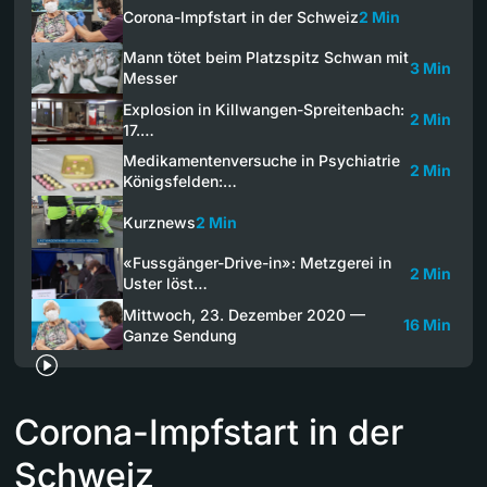
Corona-Impfstart in der Schweiz
2 Min
Mann tötet beim Platzspitz Schwan mit
3 Min
Messer
Explosion in Killwangen-Spreitenbach:
2 Min
17.…
Medikamentenversuche in Psychiatrie
2 Min
Königsfelden:…
Kurznews
2 Min
«Fussgänger-Drive-in»: Metzgerei in
2 Min
Uster löst…
Mittwoch, 23. Dezember 2020 —
16 Min
Ganze Sendung
Corona-Impfstart in der
Schweiz