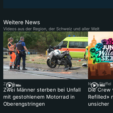
Weitere News
Videos aus der Region, der Schweiz und aller Welt
Zürich
Neue Staffel
2 Min
1 Min
Zwei Männer sterben bei Unfall
Die Crew 
mit gestohlenem Motorrad in
Refilled»
Oberengstringen
unsicher