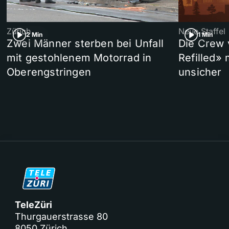
Zürich
Neue Staffel
2 Min
1 Min
Zwei Männer sterben bei Unfall
Die Crew 
mit gestohlenem Motorrad in
Refilled»
Oberengstringen
unsicher
TeleZüri
Thurgauerstrasse 80
8050 Zürich