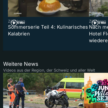
ZüriNews
ZüriNews
5 Min
3 Min
Sommerserie Teil 4: Kulinarisches
Nach me
Kalabrien
Hotel Fl
wiedere
Weitere News
Videos aus der Region, der Schweiz und aller Welt