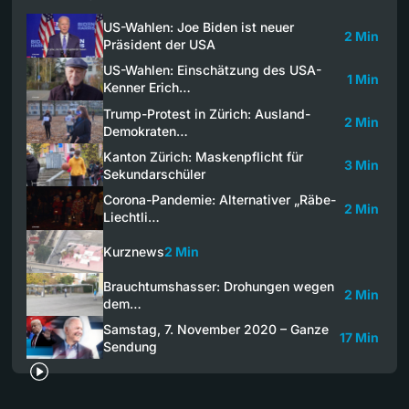
US-Wahlen: Joe Biden ist neuer
2 Min
Präsident der USA
US-Wahlen: Einschätzung des USA-
1 Min
Kenner Erich…
Trump-Protest in Zürich: Ausland-
2 Min
Demokraten…
Kanton Zürich: Maskenpflicht für
3 Min
Sekundarschüler
Corona-Pandemie: Alternativer „Räbe-
2 Min
Liechtli…
Kurznews
2 Min
Brauchtumshasser: Drohungen wegen
2 Min
dem…
Samstag, 7. November 2020 – Ganze
17 Min
Sendung