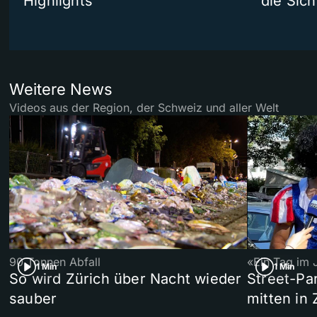
Highlights
die Sich
Weitere News
Videos aus der Region, der Schweiz und aller Welt
90 Tonnen Abfall
«Ein Tag im 
1 Min
1 Min
So wird Zürich über Nacht wieder
Street-P
sauber
mitten in 