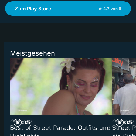
Zum Play Store
★ 4.7 von 5
Meistgesehen
ZüriNews
ZüriNews
2 Min
3 Min
Best of Street Parade: Outfits und
Street 