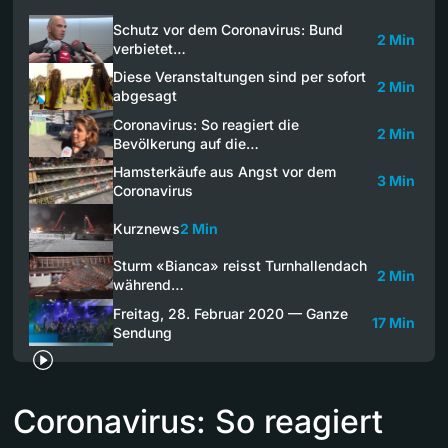
Schutz vor dem Coronavirus: Bund
2 Min
verbietet…
Diese Veranstaltungen sind per sofort
2 Min
abgesagt
Coronavirus: So reagiert die
2 Min
Bevölkerung auf die…
Hamsterkäufe aus Angst vor dem
3 Min
Coronavirus
Kurznews
2 Min
Sturm «Bianca» reisst Turnhallendach
2 Min
während…
Freitag, 28. Februar 2020 — Ganze
17 Min
Sendung
Coronavirus: So reagiert