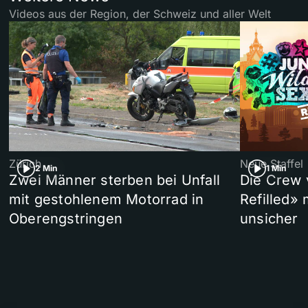
Videos aus der Region, der Schweiz und aller Welt
Zürich
Neue Staffel
2 Min
1 Min
Zwei Männer sterben bei Unfall
Die Crew 
mit gestohlenem Motorrad in
Refilled»
Oberengstringen
unsicher