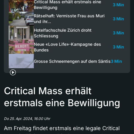
Critical Mass erhält erstmals eine
3 Min
Bewilligung
Rätselhaft: Vermisste Frau aus Muri
3 Min
und ihr…
Hotelfachschule Zürich droht
3 Min
Schliessung
Neue «Love Life»-Kampagne des
3 Min
Bundes
Grosse Schneemengen auf dem Säntis
3 Min
Critical Mass erhält
erstmals eine Bewilligung
Do 25. Apr. 2024, 16.00 Uhr
Am Freitag findet erstmals eine legale Critical