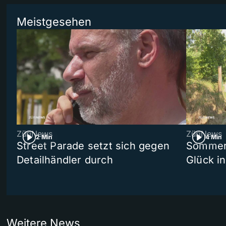
Meistgesehen
ZüriNews
ZüriNews
2 Min
4 Min
Street Parade setzt sich gegen
Sommers
Detailhändler durch
Glück i
Weitere News