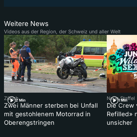
Weitere News
Videos aus der Region, der Schweiz und aller Welt
Zürich
Neue Staffel
2 Min
1 Min
Zwei Männer sterben bei Unfall
Die Crew 
mit gestohlenem Motorrad in
Refilled»
Oberengstringen
unsicher