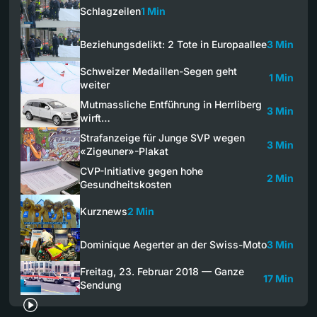
Schlagzeilen
1 Min
Beziehungsdelikt: 2 Tote in Europaallee
3 Min
Schweizer Medaillen-Segen geht
1 Min
weiter
Mutmassliche Entführung in Herrliberg
3 Min
wirft…
Strafanzeige für Junge SVP wegen
3 Min
«Zigeuner»-Plakat
CVP-Initiative gegen hohe
2 Min
Gesundheitskosten
Kurznews
2 Min
Dominique Aegerter an der Swiss-Moto
3 Min
Freitag, 23. Februar 2018 — Ganze
17 Min
Sendung