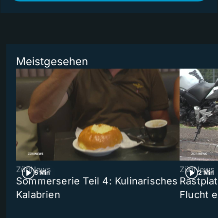
Meistgesehen
ZüriNews
ZüriNews
5 Min
2 Min
Sommerserie Teil 4: Kulinarisches
Rastpla
Kalabrien
Flucht e