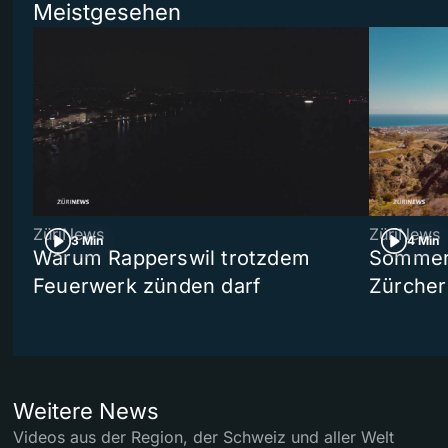
Meistgesehen
ZüriNews
ZüriNews
3 Min
4 Min
Warum Rapperswil trotzdem
Sommer-
Feuerwerk zünden darf
Zürcher
Weitere News
Videos aus der Region, der Schweiz und aller Welt