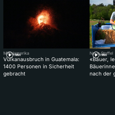
Mittelamerika
Neue Staffel
1 Min
1 Min
Vulkanausbruch in Guatemala:
«Bauer, l
1400 Personen in Sicherheit
Bäuerinne
gebracht
nach der 