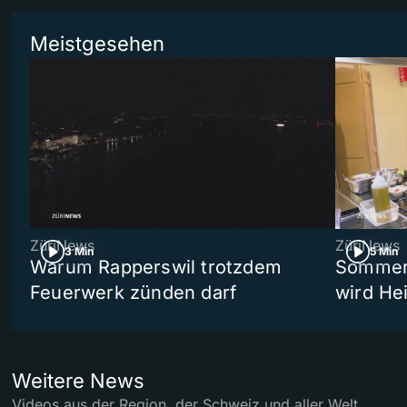
Meistgesehen
ZüriNews
ZüriNews
3 Min
5 Min
Warum Rapperswil trotzdem
Sommer-
Feuerwerk zünden darf
wird He
Weitere News
Videos aus der Region, der Schweiz und aller Welt