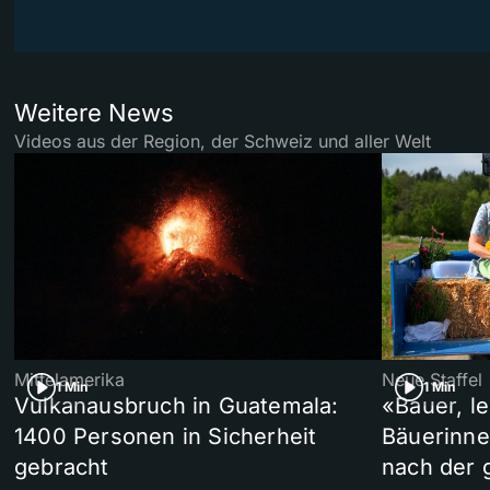
Weitere News
Videos aus der Region, der Schweiz und aller Welt
Mittelamerika
Neue Staffel
1 Min
1 Min
Vulkanausbruch in Guatemala:
«Bauer, l
1400 Personen in Sicherheit
Bäuerinne
gebracht
nach der 