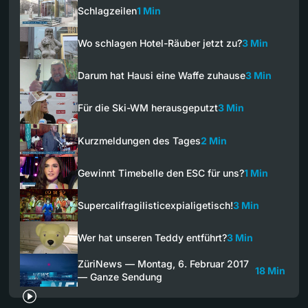
Schlagzeilen
1 Min
Wo schlagen Hotel-Räuber jetzt zu?
3 Min
Darum hat Hausi eine Waffe zuhause
3 Min
Für die Ski-WM herausgeputzt
3 Min
Kurzmeldungen des Tages
2 Min
Gewinnt Timebelle den ESC für uns?
1 Min
Supercalifragilisticexpialigetisch!
3 Min
Wer hat unseren Teddy entführt?
3 Min
ZüriNews — Montag, 6. Februar 2017
18 Min
— Ganze Sendung