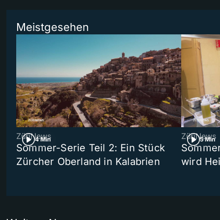
Meistgesehen
ZüriNews
ZüriNews
4 Min
5 Min
Sommer-Serie Teil 2: Ein Stück
Sommer-
Zürcher Oberland in Kalabrien
wird He