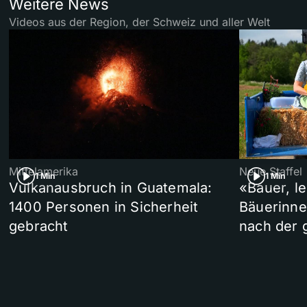
Weitere News
Videos aus der Region, der Schweiz und aller Welt
Mittelamerika
Neue Staffel
1 Min
1 Min
Vulkanausbruch in Guatemala:
«Bauer, l
1400 Personen in Sicherheit
Bäuerinne
gebracht
nach der 