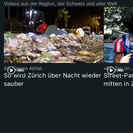
Videos aus der Region, der Schweiz und aller Welt
90 Tonnen Abfall
«Ein Tag im 
1 Min
1 Min
So wird Zürich über Nacht wieder
Street-P
sauber
mitten in 