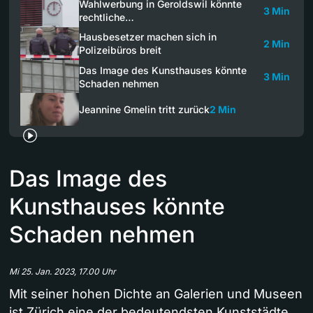
Wahlwerbung in Geroldswil könnte
3 Min
rechtliche…
Hausbesetzer machen sich in
2 Min
Polizeibüros breit
Das Image des Kunsthauses könnte
3 Min
Schaden nehmen
Jeannine Gmelin tritt zurück
2 Min
Das Image des
Kunsthauses könnte
Schaden nehmen
Mi 25. Jan. 2023, 17.00 Uhr
Mit seiner hohen Dichte an Galerien und Museen
ist Zürich eine der bedeutendsten Kunststädte