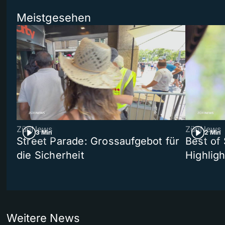
Meistgesehen
ZüriNews
ZüriNews
3 Min
2 Min
Street Parade: Grossaufgebot für
Best of 
die Sicherheit
Highligh
Weitere News