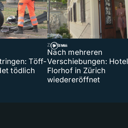
ZüriNews
3 Min
Nach mehreren
ringen: Töff-
Verschiebungen: Hote
et tödlich
Florhof in Zürich
wiedereröffnet