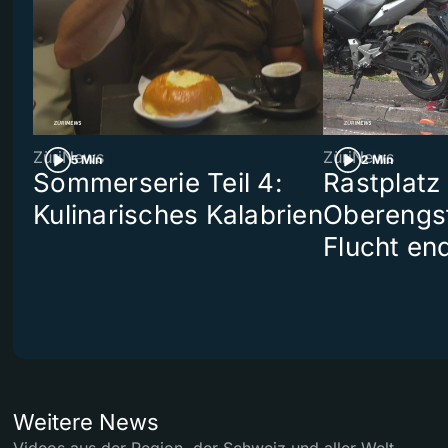
ZüriNews
ZüriNews
5 Min
2 Min
Sommerserie Teil 4:
Rastplatz
Kulinarisches Kalabrien
Oberengst
Flucht end
Weitere News
Videos aus der Region, der Schweiz und aller Welt