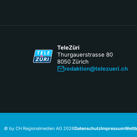
TeleZüri
Thurgauerstrasse 80
8050 Zürich
redaktion@telezueri.ch
© by CH Regionalmedien AG 2026
Datenschutz
Impressum
Wettb