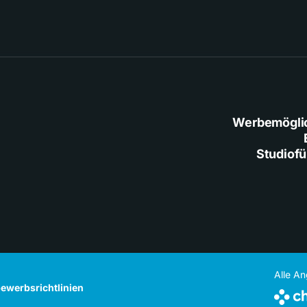
Werbemögli
Studiof
Alle A
ewerbsrichtlinien