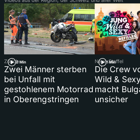
Zürich
Neue Staffel
2 Min
1 Min
Zwei Männer sterben
Die Crew v
bei Unfall mit
Wild & Sexy
gestohlenem Motorrad
macht Bulg
in Oberengstringen
unsicher