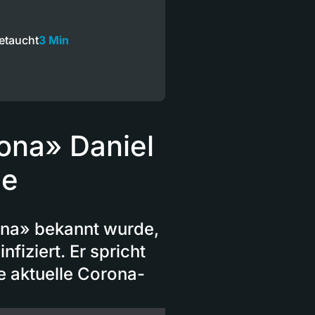
etaucht
3 Min
ona» Daniel
ge
ona» bekannt wurde,
nfiziert. Er spricht
e aktuelle Corona-