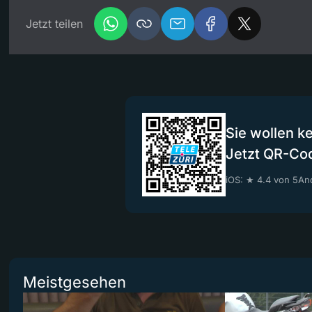
Jetzt teilen
Sie wollen k
Jetzt QR-Co
iOS: ★ 4.4 von 5
And
Meistgesehen