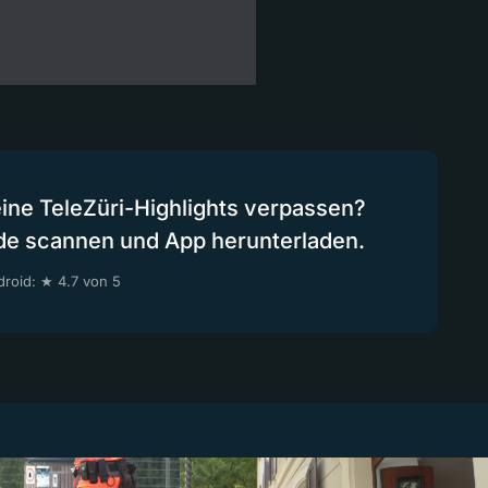
eine TeleZüri-Highlights verpassen?
de scannen und App herunterladen.
roid: ★ 4.7 von 5