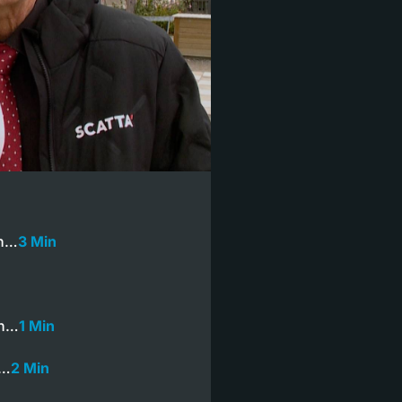
ch…
3 Min
in…
1 Min
r…
2 Min