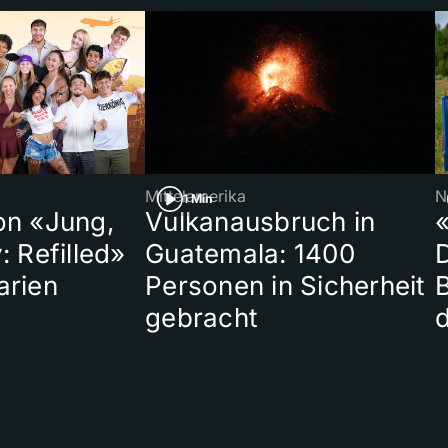
Mittelamerika
N
1 Min
on «Jung,
Vulkanausbruch in
«
: Refilled»
Guatemala: 1400
arien
Personen in Sicherheit
gebracht