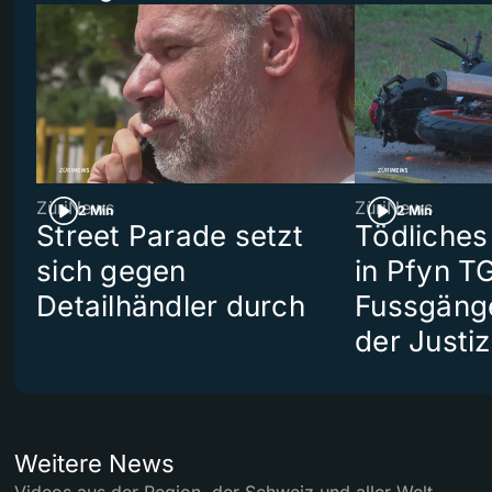
ZüriNews
ZüriNews
2 Min
2 Min
Street Parade setzt
Tödliches
sich gegen
in Pfyn TG
Detailhändler durch
Fussgäng
der Justiz
Weitere News
Videos aus der Region, der Schweiz und aller Welt