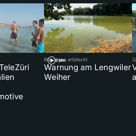
Blaualgen entdeckt
Z
2 Min
 TeleZüri
Warnung am Lengwiler
lien
Weiher
a
motive