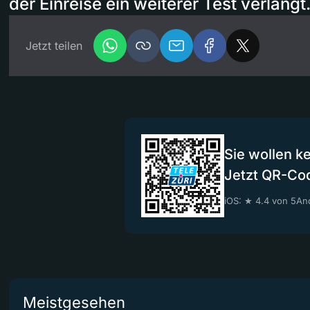
der Einreise ein weiterer Test verlangt
Jetzt teilen
Sie wollen k
Jetzt QR-Co
iOS: ★ 4.4 von 5
And
Meistgesehen