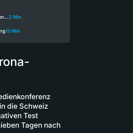
ren…
2 Min
ung
15 Min
rona-
Medienkonferenz
in die Schweiz
ativen Test
sieben Tagen nach