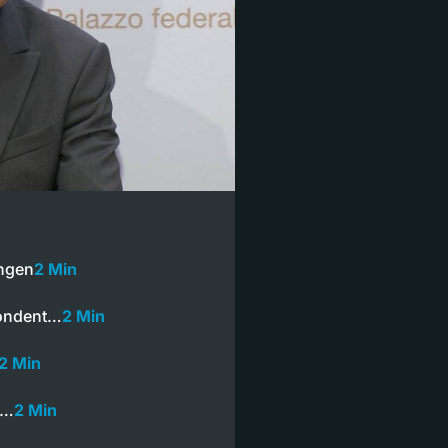
ngen
2 Min
pondent…
2 Min
2 Min
e…
2 Min