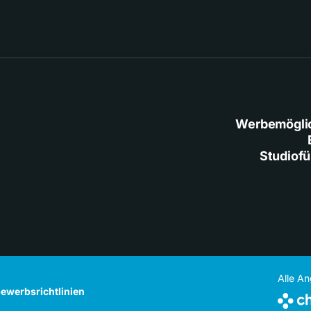
Werbemögli
Studiof
Alle A
ewerbsrichtlinien