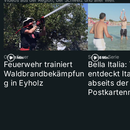
Ohne Feuer
Sommer-Serie
1 Min
4 Min
Feuerwehr trainiert
Bella Italia:
Waldbrandbekämpfun
entdeckt Ita
g in Eyholz
abseits der
Postkarten