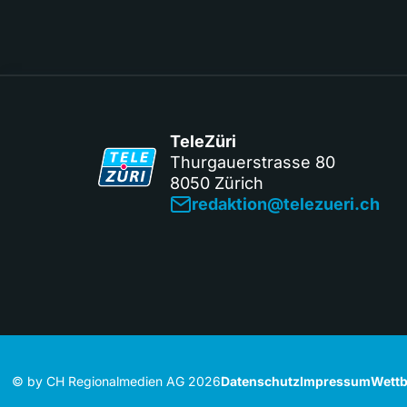
TeleZüri
Thurgauerstrasse 80
8050 Zürich
redaktion@telezueri.ch
© by CH Regionalmedien AG 2026
Datenschutz
Impressum
Wettb