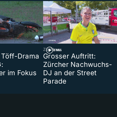
ZüriNews
3 Min
 Töff-Drama
Grosser Auftritt:
:
Zürcher Nachwuchs-
er im Fokus
DJ an der Street
Parade