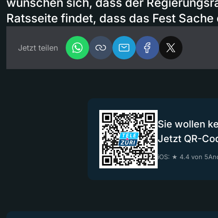
wünschen sich, dass der Regierungsrat 
Ratsseite findet, dass das Fest Sache 
Jetzt teilen
Sie wollen k
Jetzt QR-Co
iOS: ★ 4.4 von 5
And