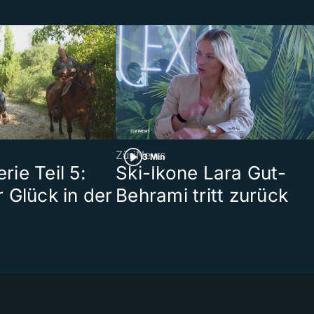
ZüriNews
3 Min
ie Teil 5:
Ski-Ikone Lara Gut-
 Glück in der
Behrami tritt zurück