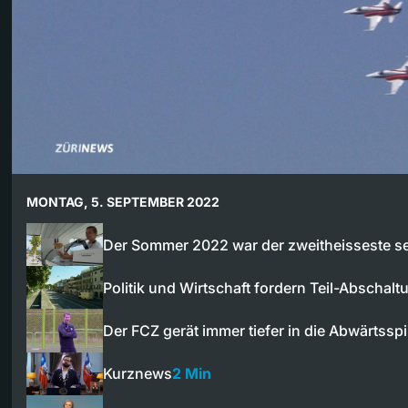
MONTAG, 5. SEPTEMBER 2022
Der Sommer 2022 war der zweitheisseste s
Politik und Wirtschaft fordern Teil-Abscha
Der FCZ gerät immer tiefer in die Abwärtsspi
Kurznews
2 Min