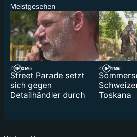
Meistgesehen
ZüriNews
ZüriNews
2 Min
4 Min
Street Parade setzt
Sommerser
sich gegen
Schweizer
Detailhändler durch
Toskana