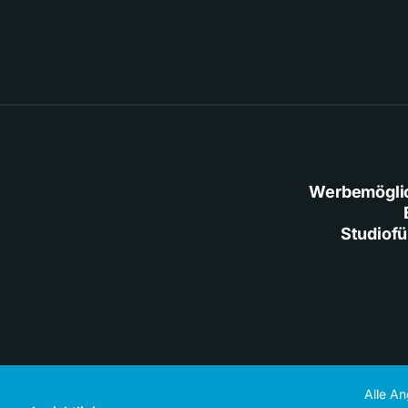
Werbemögli
Studiof
Alle A