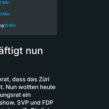
1 Min
3 Min
ng
15 Min
ftigt nun
at, dass das Züri
t. Nun wollten heute
ungsrat ein
gshow. SVP und FDP