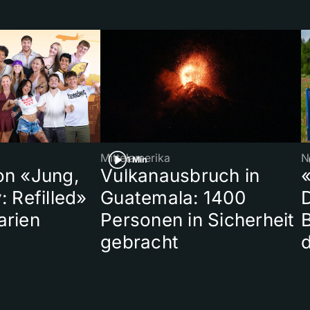
Mittelamerika
N
1 Min
on «Jung,
Vulkanausbruch in
«
: Refilled»
Guatemala: 1400
arien
Personen in Sicherheit
gebracht