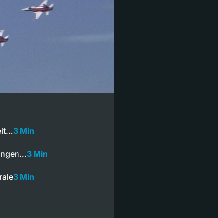
eit…
3 Min
ltungen…
3 Min
rale
3 Min