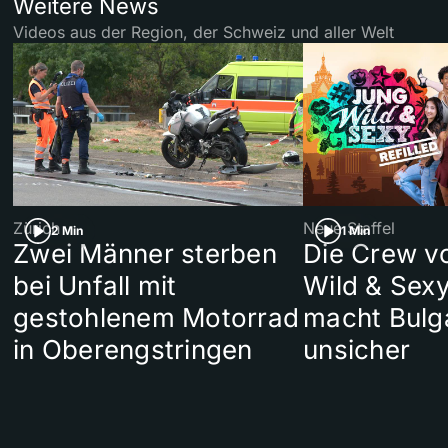
Weitere News
Videos aus der Region, der Schweiz und aller Welt
Zürich
Neue Staffel
2 Min
1 Min
Zwei Männer sterben
Die Crew v
bei Unfall mit
Wild & Sexy
gestohlenem Motorrad
macht Bulg
in Oberengstringen
unsicher