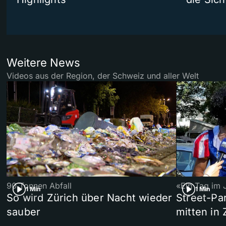
Weitere News
Videos aus der Region, der Schweiz und aller Welt
90 Tonnen Abfall
«Ein Tag im 
1 Min
1 Min
So wird Zürich über Nacht wieder
Street-P
sauber
mitten in 