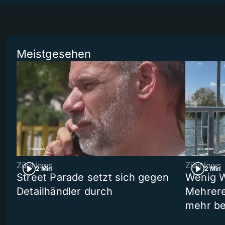
Meistgesehen
ZüriNews
ZüriNews
2 Min
2 Min
Street Parade setzt sich gegen
Wenig W
Detailhändler durch
Mehrere
mehr be