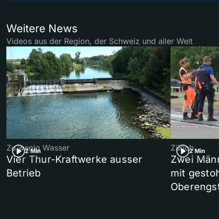
Weitere News
Videos aus der Region, der Schweiz und aller Welt
Zu wenig Wasser
Zürich
2 Min
2 Min
Vier Thur-Kraftwerke ausser
Zwei Männ
Betrieb
mit gesto
Oberengst