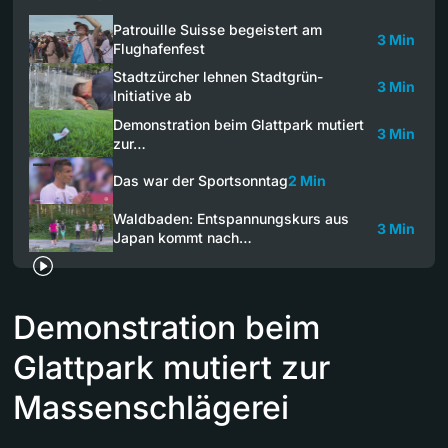
Patrouille Suisse begeistert am
3 Min
Flughafenfest
Stadtzürcher lehnen Stadtgrün-
3 Min
Initiative ab
Demonstration beim Glattpark mutiert
3 Min
zur…
Das war der Sportsonntag
2 Min
Waldbaden: Entspannungskurs aus
3 Min
Japan kommt nach…
Demonstration beim
Glattpark mutiert zur
Massenschlägerei