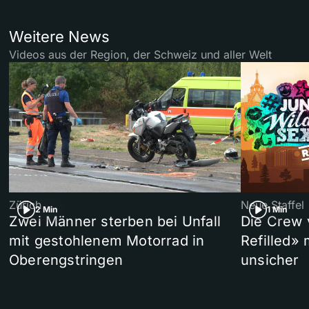
Weitere News
Videos aus der Region, der Schweiz und aller Welt
Zürich
Neue Staffel
2 Min
1 Min
Zwei Männer sterben bei Unfall
Die Crew 
mit gestohlenem Motorrad in
Refilled»
Oberengstringen
unsicher