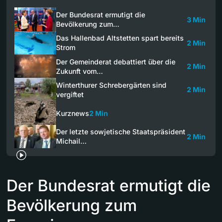
Der Bundesrat ermutigt die
3 Min
Bevölkerung zum…
Das Hallenbad Altstetten spart bereits
2 Min
Strom
Der Gemeinderat debattiert über die
2 Min
Zukunft vom…
Winterthurer Schrebergärten sind
2 Min
vergiftet
Kurznews
2 Min
Der letzte sowjetische Staatspräsident
2 Min
Michail…
Der Bundesrat ermutigt die
Bevölkerung zum