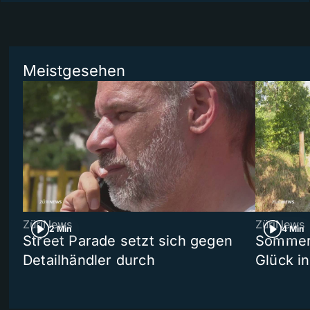
Meistgesehen
ZüriNews
ZüriNews
2 Min
4 Min
Street Parade setzt sich gegen
Sommers
Detailhändler durch
Glück i