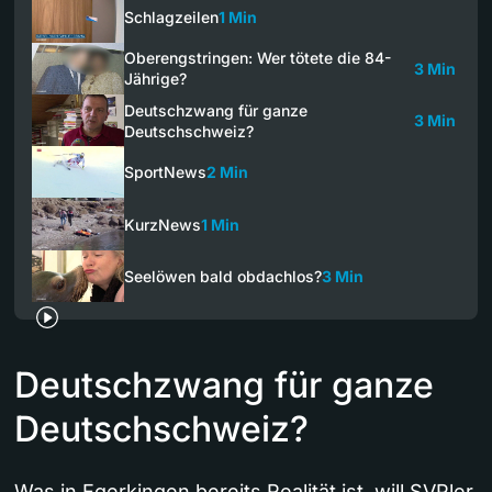
Schlagzeilen
1 Min
Oberengstringen: Wer tötete die 84-
3 Min
Jährige?
Deutschzwang für ganze
3 Min
Deutschschweiz?
SportNews
2 Min
KurzNews
1 Min
Seelöwen bald obdachlos?
3 Min
Deutschzwang für ganze
Deutschschweiz?
Was in Egerkingen bereits Realität ist, will SVPler