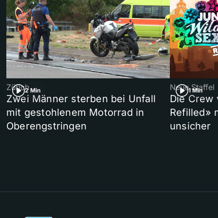
Zürich
Neue Staffel
2 Min
1 Min
Zwei Männer sterben bei Unfall
Die Crew 
mit gestohlenem Motorrad in
Refilled»
Oberengstringen
unsicher