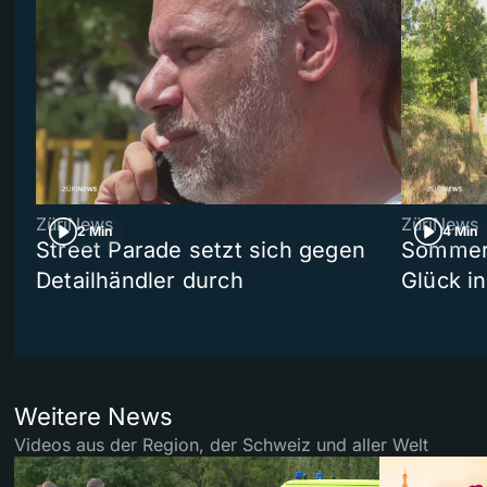
ZüriNews
ZüriNews
2 Min
4 Min
Street Parade setzt sich gegen
Sommers
Detailhändler durch
Glück i
Weitere News
Videos aus der Region, der Schweiz und aller Welt