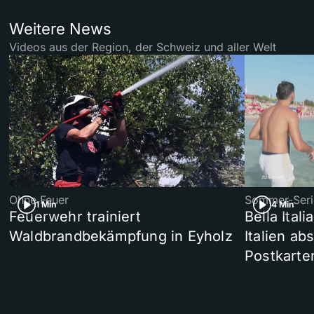
Weitere News
Videos aus der Region, der Schweiz und aller Welt
Ohne Feuer
Sommer-Seri
1 Min
4 Min
Feuerwehr trainiert
Bella Ital
Waldbrandbekämpfung in Eyholz
Italien ab
Postkarte