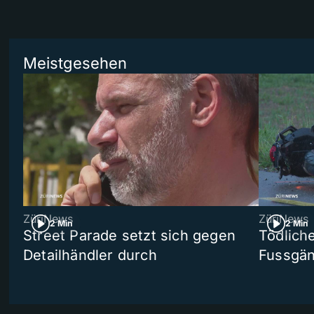
Meistgesehen
ZüriNews
ZüriNews
2 Min
2 Min
Street Parade setzt sich gegen
Tödlich
Detailhändler durch
Fussgän